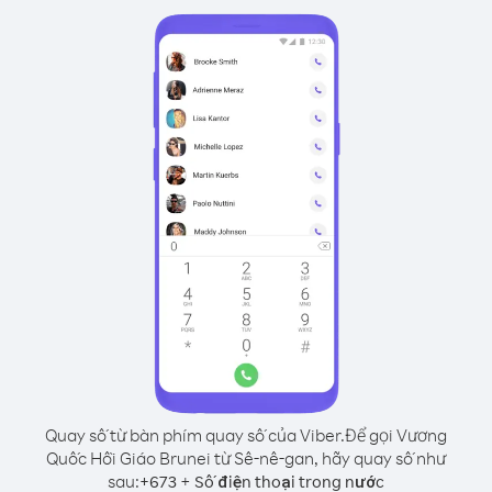
Quay số từ bàn phím quay số của Viber.
Để gọi Vương
Quốc Hồi Giáo Brunei từ Sê-nê-gan, hãy quay số như
sau:
+
+
673
Số điện thoại trong nước