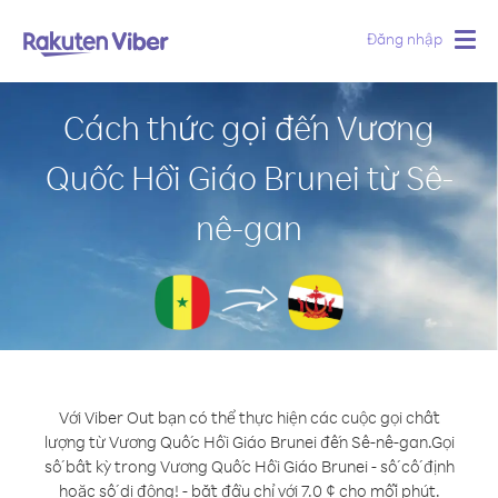
Đăng nhập
Togg
navig
Cách thức gọi đến Vương
Quốc Hồi Giáo Brunei từ Sê-
nê-gan
Với Viber Out bạn có thể thực hiện các cuộc gọi chất
lượng từ Vương Quốc Hồi Giáo Brunei đến Sê-nê-gan.
Gọi
số bất kỳ trong Vương Quốc Hồi Giáo Brunei - số cố định
hoặc số di động! - bắt đầu chỉ với 7.0 ¢ cho mỗi phút.