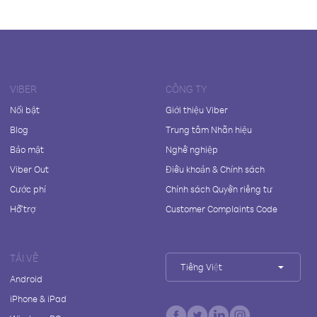
VIBER
CÔNG TY
Nổi bật
Giới thiệu Viber
Blog
Trung tâm Nhãn hiệu
Bảo mật
Nghề nghiệp
Viber Out
Điều khoản & Chính sách
Cước phí
Chính sách Quyền riêng tư
Hỗ trợ
Customer Complaints Code
TẢI VỀ
Tiếng Việt
Android
iPhone & iPad