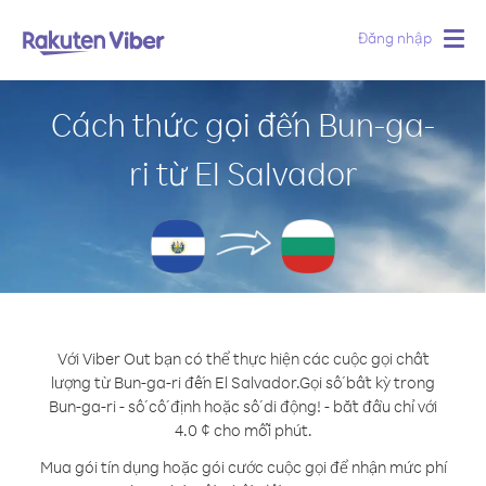
Đăng nhập
Togg
navig
Cách thức gọi đến Bun-ga-
ri từ El Salvador
Với Viber Out bạn có thể thực hiện các cuộc gọi chất
lượng từ Bun-ga-ri đến El Salvador.
Gọi số bất kỳ trong
Bun-ga-ri - số cố định hoặc số di động! - bắt đầu chỉ với
4.0 ¢ cho mỗi phút.
Mua gói tín dụng hoặc gói cước cuộc gọi để nhận mức phí