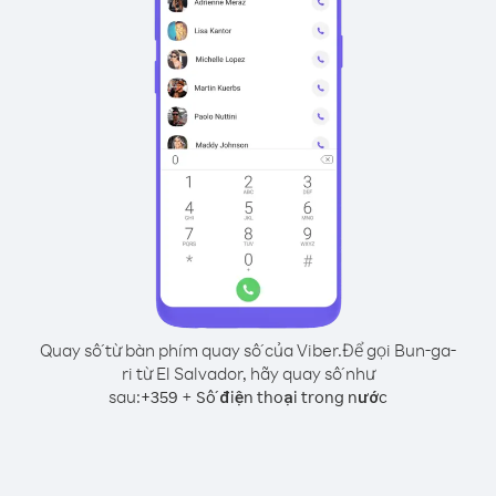
Quay số từ bàn phím quay số của Viber.
Để gọi Bun-ga-
ri từ El Salvador, hãy quay số như
sau:
+
+
359
Số điện thoại trong nước