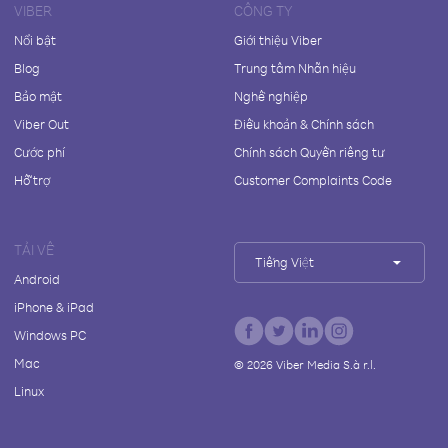
VIBER
CÔNG TY
Nổi bật
Giới thiệu Viber
Blog
Trung tâm Nhãn hiệu
Bảo mật
Nghề nghiệp
Viber Out
Điều khoản & Chính sách
Cước phí
Chính sách Quyền riêng tư
Hỗ trợ
Customer Complaints Code
TẢI VỀ
Tiếng Việt
Android
iPhone & iPad
Windows PC
Mac
©
2026
Viber Media S.à r.l.
Linux