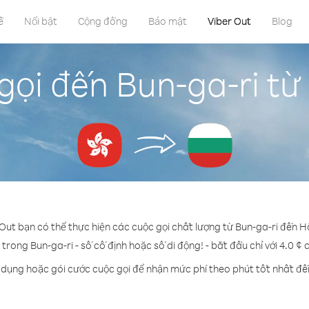
ề
Nổi bật
Cộng đồng
Bảo mật
Viber Out
Blog
gọi đến Bun-ga-ri t
 Out bạn có thể thực hiện các cuộc gọi chất lượng từ Bun-ga-ri đến 
 trong Bun-ga-ri - số cố định hoặc số di động! - bắt đầu chỉ với 4.0 ¢
 dụng hoặc gói cước cuộc gọi để nhận mức phí theo phút tốt nhất đế