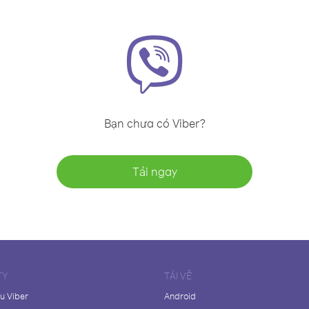
Bạn chưa có Viber?
Tải ngay
TY
TẢI VỀ
ệu Viber
Android