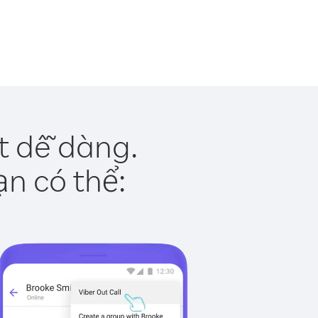
t dễ dàng.
ạn có thể: