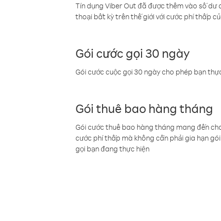
Tín dụng Viber Out đã được thêm vào số dư củ
thoại bất kỳ trên thế giới với cước phí thấp củ
Gói cước gọi 30 ngày
Gói cước cuộc gọi 30 ngày cho phép bạn thực
Gói thuê bao hàng tháng
Gói cước thuê bao hàng tháng mang đến cho b
cước phí thấp mà không cần phải gia hạn gói 
gọi bạn đang thực hiện