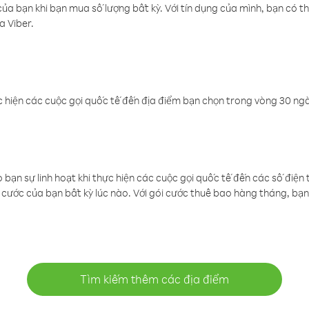
a bạn khi bạn mua số lượng bất kỳ. Với tín dụng của mình, bạn có th
a Viber.
 hiện các cuộc gọi quốc tế đến địa điểm bạn chọn trong vòng 30 ngày
ạn sự linh hoạt khi thực hiện các cuộc gọi quốc tế đến các số điện 
cước của bạn bất kỳ lúc nào. Với gói cước thuê bao hàng tháng, bạn 
Tìm kiếm thêm các địa điểm