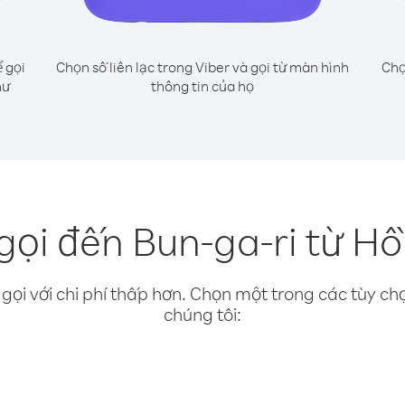
 gọi
Chọn số liên lạc trong Viber và gọi từ màn hình
Chọ
hư
thông tin của họ
gọi đến Bun-ga-ri từ H
gọi với chi phí thấp hơn. Chọn một trong các tùy chọ
chúng tôi: