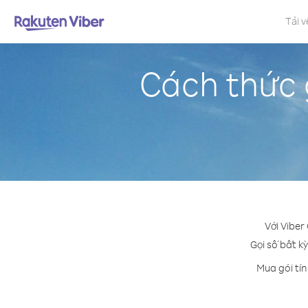
Tải v
Cách thức 
Với Viber
Gọi số bất kỳ
Mua gói tín