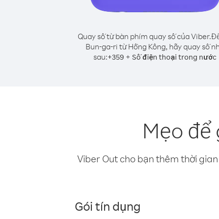
Quay số từ bàn phím quay số của Viber.
Để
Bun-ga-ri từ Hồng Kông, hãy quay số n
sau:
+
+
359
Số điện thoại trong nước
Mẹo để 
Viber Out cho bạn thêm thời gian 
Gói tín dụng