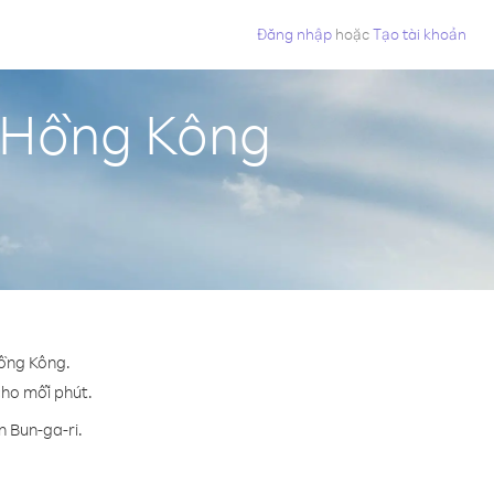
Đăng nhập
hoặc
Tạo tài khoản
ừ Hồng Kông
Hồng Kông.
 cho mỗi phút.
n Bun-ga-ri.