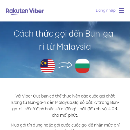
Đăng nhập
Togg
navig
Cách thức gọi đến Bun-ga-
ri từ Malaysia
Với Viber Out bạn có thể thực hiện các cuộc gọi chất
lượng từ Bun-ga-ri đến Malaysia.
Gọi số bất kỳ trong Bun-
ga-ri - số cố định hoặc số di động! - bắt đầu chỉ với 4.0 ¢
cho mỗi phút.
Mua gói tín dụng hoặc gói cước cuộc gọi để nhận mức phí