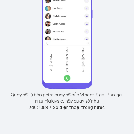
Quay số từ bàn phím quay số của Viber.
Để gọi Bun-ga-
ri từ Malaysia, hãy quay số như
sau:
+
+
359
Số điện thoại trong nước