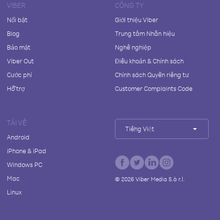
VIBER
CÔNG TY
Nổi bật
Giới thiệu Viber
Blog
Trung tâm Nhãn hiệu
Bảo mật
Nghề nghiệp
Viber Out
Điều khoản & Chính sách
Cước phí
Chính sách Quyền riêng tư
Hỗ trợ
Customer Complaints Code
TẢI VỀ
Tiếng Việt
Android
iPhone & iPad
Windows PC
Mac
©
2026
Viber Media S.à r.l.
Linux