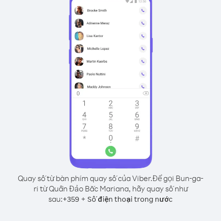
Quay số từ bàn phím quay số của Viber.
Để gọi Bun-ga-
ri từ Quần Đảo Bắc Mariana, hãy quay số như
sau:
+
+
359
Số điện thoại trong nước