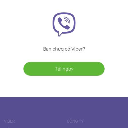
Bạn chưa có Viber?
Tải ngay
VIBER
CÔNG TY