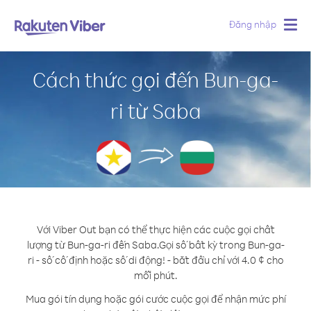
Đăng nhập
Togg
navig
Cách thức gọi đến Bun-ga-
ri từ Saba
Với Viber Out bạn có thể thực hiện các cuộc gọi chất
lượng từ Bun-ga-ri đến Saba.
Gọi số bất kỳ trong Bun-ga-
ri - số cố định hoặc số di động! - bắt đầu chỉ với 4.0 ¢ cho
mỗi phút.
Mua gói tín dụng hoặc gói cước cuộc gọi để nhận mức phí