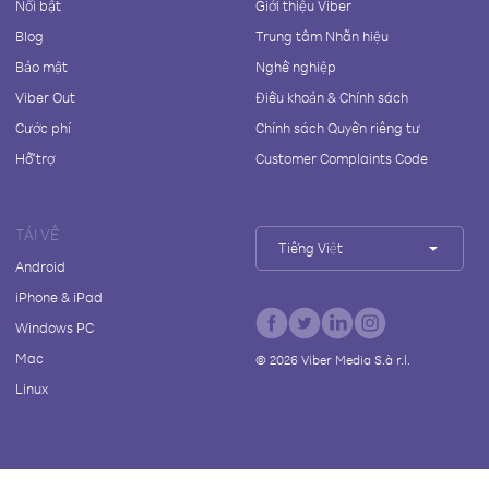
Nổi bật
Giới thiệu Viber
Blog
Trung tâm Nhãn hiệu
Bảo mật
Nghề nghiệp
Viber Out
Điều khoản & Chính sách
Cước phí
Chính sách Quyền riêng tư
Hỗ trợ
Customer Complaints Code
TẢI VỀ
Tiếng Việt
Android
iPhone & iPad
Windows PC
Mac
©
2026
Viber Media S.à r.l.
Linux