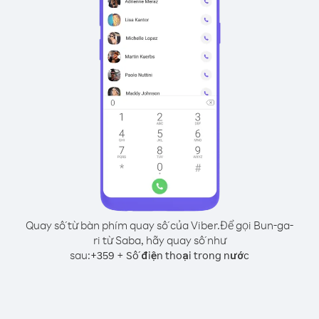
Quay số từ bàn phím quay số của Viber.
Để gọi Bun-ga-
ri từ Saba, hãy quay số như
sau:
+
+
359
Số điện thoại trong nước