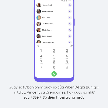
Quay số từ bàn phím quay số của Viber.
Để gọi Bun-ga-
ri từ St. Vincent và Grenadines, hãy quay số như
sau:
+
+
359
Số điện thoại trong nước