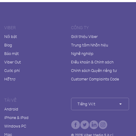
VIBER
CÔNG TY
Nổi bật
Giới thiệu Viber
Blog
Trung tâm Nhãn hiệu
Bảo mật
Nghề nghiệp
Viber Out
Điều khoản & Chính sách
Cước phí
Chính sách Quyền riêng tư
Hỗ trợ
Customer Complaints Code
TẢI VỀ
Tiếng Việt
Android
iPhone & iPad
Windows PC
Mac
©
2026
Viber Media S.à r.l.