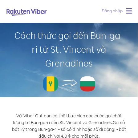
Đăng nhập
Togg
navig
Cách thức gọi đến Bun-ga-
ri từ St. Vincent và
Grenadines
Với Viber Out bạn có thể thực hiện các cuộc gọi chất
lượng từ Bun-ga-ri đến St. Vincent và Grenadines.
Gọi số
bất kỳ trong Bun-ga-ri - số cố định hoặc số di động! - bắt
đầu chỉ với 4.0 ¢ cho mỗi phút.