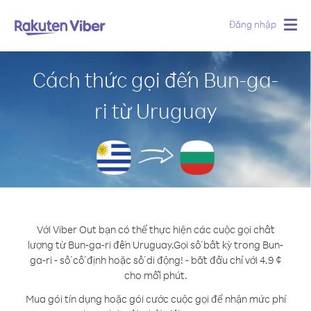
Đăng nhập
Togg
navig
Cách thức gọi đến Bun-ga-
ri từ Uruguay
Với Viber Out bạn có thể thực hiện các cuộc gọi chất
lượng từ Bun-ga-ri đến Uruguay.
Gọi số bất kỳ trong Bun-
ga-ri - số cố định hoặc số di động! - bắt đầu chỉ với 4.9 ¢
cho mỗi phút.
Mua gói tín dụng hoặc gói cước cuộc gọi để nhận mức phí