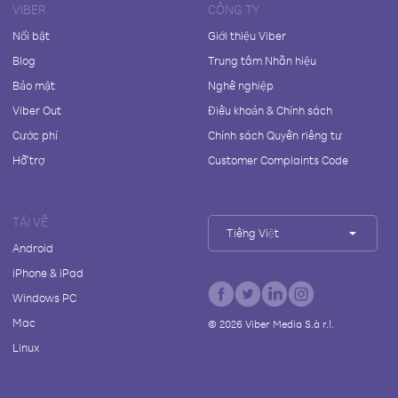
VIBER
CÔNG TY
Nổi bật
Giới thiệu Viber
Blog
Trung tâm Nhãn hiệu
Bảo mật
Nghề nghiệp
Viber Out
Điều khoản & Chính sách
Cước phí
Chính sách Quyền riêng tư
Hỗ trợ
Customer Complaints Code
TẢI VỀ
Tiếng Việt
Android
iPhone & iPad
Windows PC
Mac
©
2026
Viber Media S.à r.l.
Linux