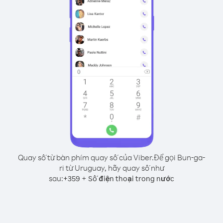
Quay số từ bàn phím quay số của Viber.
Để gọi Bun-ga-
ri từ Uruguay, hãy quay số như
sau:
+
+
359
Số điện thoại trong nước