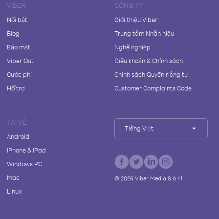
VIBER
CÔNG TY
Nổi bật
Giới thiệu Viber
Blog
Trung tâm Nhãn hiệu
Bảo mật
Nghề nghiệp
Viber Out
Điều khoản & Chính sách
Cước phí
Chính sách Quyền riêng tư
Hỗ trợ
Customer Complaints Code
TẢI VỀ
Tiếng Việt
Android
iPhone & iPad
Windows PC
Mac
©
2026
Viber Media S.à r.l.
Linux