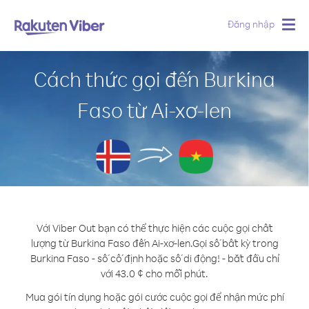
Đăng nhập
Togg
navig
Cách thức gọi đến Burkina
Faso từ Ai-xơ-len
Với Viber Out bạn có thể thực hiện các cuộc gọi chất
lượng từ Burkina Faso đến Ai-xơ-len.
Gọi số bất kỳ trong
Burkina Faso - số cố định hoặc số di động! - bắt đầu chỉ
với 43.0 ¢ cho mỗi phút.
Mua gói tín dụng hoặc gói cước cuộc gọi để nhận mức phí