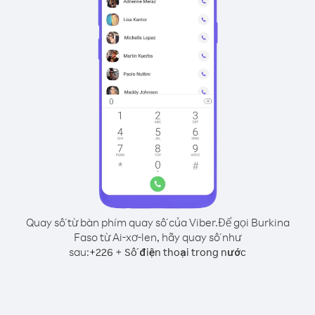
Quay số từ bàn phím quay số của Viber.
Để gọi Burkina
Faso từ Ai-xơ-len, hãy quay số như
sau:
+
+
226
Số điện thoại trong nước