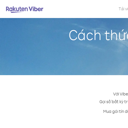
Tải v
Cách thức
Với Vib
Gọi số bất kỳ t
Mua gói tín 