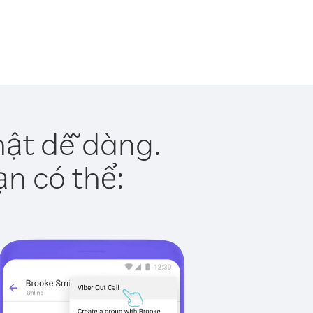
hật dễ dàng.
ạn có thể: