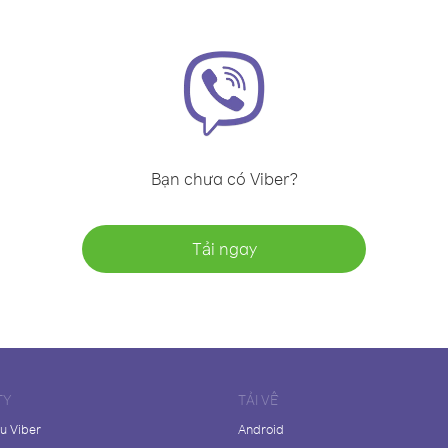
Bạn chưa có Viber?
Tải ngay
TY
TẢI VỀ
ệu Viber
Android