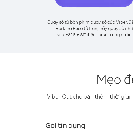
Quay số từ bàn phím quay số của Viber.
Để
Burkina Faso từ Iran, hãy quay số như
sau:
+
+
226
Số điện thoại trong nước
Mẹo để
Viber Out cho bạn thêm thời gian 
Gói tín dụng