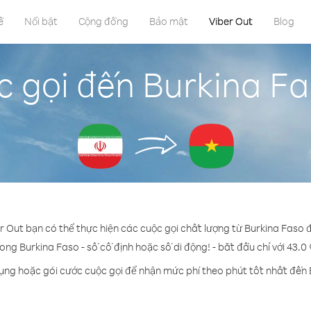
ề
Nổi bật
Cộng đồng
Bảo mật
Viber Out
Blog
 gọi đến Burkina Fa
er Out bạn có thể thực hiện các cuộc gọi chất lượng từ Burkina Faso đ
rong Burkina Faso - số cố định hoặc số di động! - bắt đầu chỉ với 43.0
dụng hoặc gói cước cuộc gọi để nhận mức phí theo phút tốt nhất đến 