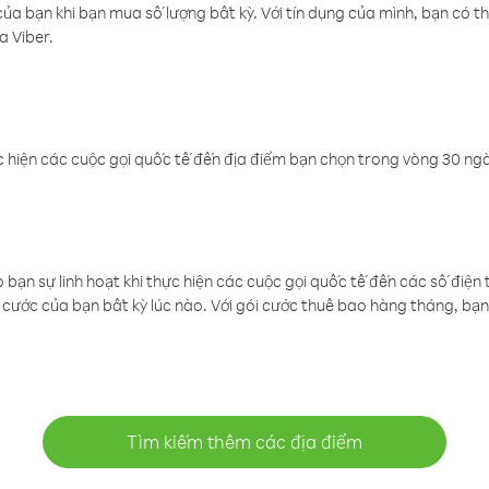
a bạn khi bạn mua số lượng bất kỳ. Với tín dụng của mình, bạn có th
a Viber.
 hiện các cuộc gọi quốc tế đến địa điểm bạn chọn trong vòng 30 ngày
ạn sự linh hoạt khi thực hiện các cuộc gọi quốc tế đến các số điện 
cước của bạn bất kỳ lúc nào. Với gói cước thuê bao hàng tháng, bạn 
Tìm kiếm thêm các địa điểm