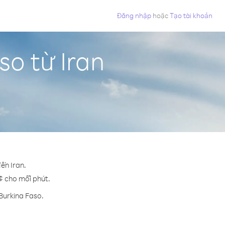
Đăng nhập
hoặc
Tạo tài khoản
so từ Iran
ến Iran.
 ¢ cho mỗi phút.
Burkina Faso.