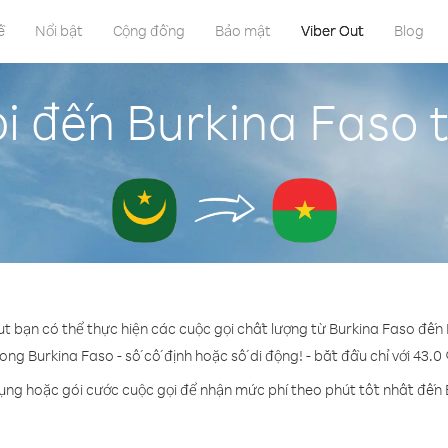
ề
Nổi bật
Cộng đồng
Bảo mật
Viber Out
Blog
i đến Burkina Faso 
ut bạn có thể thực hiện các cuộc gọi chất lượng từ Burkina Faso đến
rong Burkina Faso - số cố định hoặc số di động! - bắt đầu chỉ với 43.0
dụng hoặc gói cước cuộc gọi để nhận mức phí theo phút tốt nhất đến 