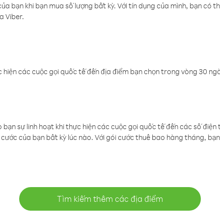
a bạn khi bạn mua số lượng bất kỳ. Với tín dụng của mình, bạn có th
a Viber.
 hiện các cuộc gọi quốc tế đến địa điểm bạn chọn trong vòng 30 ngày
ạn sự linh hoạt khi thực hiện các cuộc gọi quốc tế đến các số điện 
cước của bạn bất kỳ lúc nào. Với gói cước thuê bao hàng tháng, bạn 
Tìm kiếm thêm các địa điểm