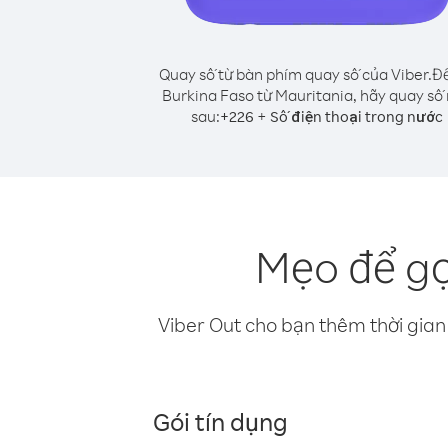
Quay số từ bàn phím quay số của Viber.
Để
Burkina Faso từ Mauritania, hãy quay số
sau:
+
+
226
Số điện thoại trong nước
Mẹo để gọ
Viber Out cho bạn thêm thời gian 
Gói tín dụng