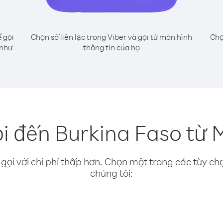
 gọi
Chọn số liên lạc trong Viber và gọi từ màn hình
Chọ
 như
thông tin của họ
i đến Burkina Faso từ 
gọi với chi phí thấp hơn. Chọn một trong các tùy chọ
chúng tôi: