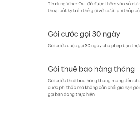
Tín dụng Viber Out đã được thêm vào số dư củ
thoại bất kỳ trên thế giới với cước phí thấp củ
Gói cước gọi 30 ngày
Gói cước cuộc gọi 30 ngày cho phép bạn thực
Gói thuê bao hàng tháng
Gói cước thuê bao hàng tháng mang đến cho b
cước phí thấp mà không cần phải gia hạn gói 
gọi bạn đang thực hiện