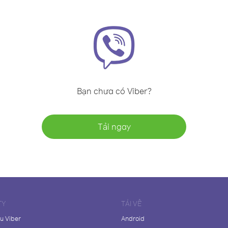
Bạn chưa có Viber?
Tải ngay
TY
TẢI VỀ
ệu Viber
Android