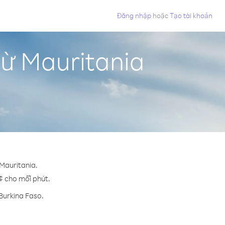
Đăng nhập
hoặc
Tạo tài khoản
từ Mauritania
 Mauritania.
 ¢ cho mỗi phút.
Burkina Faso.