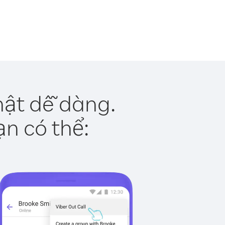
hật dễ dàng.
ạn có thể: