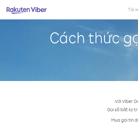
Tải v
Cách thức gọ
Với Viber O
Gọi số bất kỳ t
Mua gói tín 