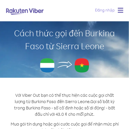
Đăng nhập
Togg
navig
Cách thức gọi đến Burkina
Faso từ Sierra Leone
Với Viber Out bạn có thể thực hiện các cuộc gọi chất
lượng từ Burkina Faso đến Sierra Leone.
Gọi số bất kỳ
trong Burkina Faso - số cố định hoặc số di động! - bắt
đầu chỉ với 43.0 ¢ cho mỗi phút.
Mua gói tín dụng hoặc gói cước cuộc gọi để nhận mức phí