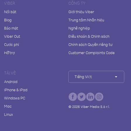
VIBER
CÔNG TY
Nổi bật
Giới thiệu Viber
Blog
Trung tâm Nhãn hiệu
Bảo mật
Nghề nghiệp
Viber Out
Điều khoản & Chính sách
Cước phí
Chính sách Quyền riêng tư
Hỗ trợ
Customer Complaints Code
TẢI VỀ
Tiếng Việt
Android
iPhone & iPad
Windows PC
Mac
©
2026
Viber Media S.à r.l.
Linux