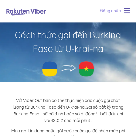
Đăng nhập
Togg
navig
Cách thức gọi đến Burkina
Faso từ U-krai-na
Với Viber Out bạn có thể thực hiện các cuộc gọi chất
lượng từ Burkina Faso đến U-krai-na.
Gọi số bất kỳ trong
Burkina Faso - số cố định hoặc số di động! - bắt đầu chỉ
với 43.0 ¢ cho mỗi phút.
Mua gói tín dụng hoặc gói cước cuộc gọi để nhận mức phí