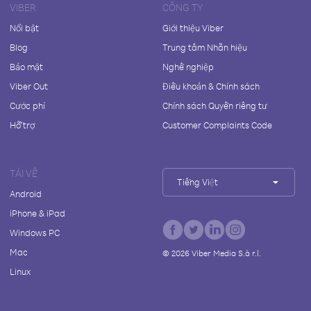
VIBER
CÔNG TY
Nổi bật
Giới thiệu Viber
Blog
Trung tâm Nhãn hiệu
Bảo mật
Nghề nghiệp
Viber Out
Điều khoản & Chính sách
Cước phí
Chính sách Quyền riêng tư
Hỗ trợ
Customer Complaints Code
TẢI VỀ
Tiếng Việt
Android
iPhone & iPad
Windows PC
Mac
©
2026
Viber Media S.à r.l.
Linux