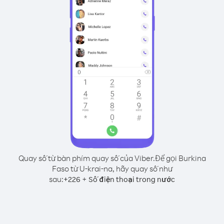
Quay số từ bàn phím quay số của Viber.
Để gọi Burkina
Faso từ U-krai-na, hãy quay số như
sau:
+
+
226
Số điện thoại trong nước