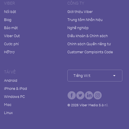
VIBER
CÔNG TY
Nổi bật
Giới thiệu Viber
Blog
Trung tâm Nhãn hiệu
Bảo mật
Nghề nghiệp
Viber Out
Điều khoản & Chính sách
Cước phí
Chính sách Quyền riêng tư
Hỗ trợ
Customer Complaints Code
TẢI VỀ
Tiếng Việt
Android
iPhone & iPad
Windows PC
Mac
©
2026
Viber Media S.à r.l.
Linux