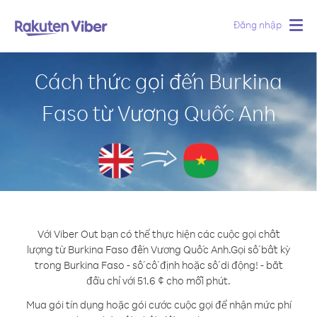
Đăng nhập
Togg
navig
Cách thức gọi đến Burkina
Faso từ Vương Quốc Anh
Với Viber Out bạn có thể thực hiện các cuộc gọi chất
lượng từ Burkina Faso đến Vương Quốc Anh.
Gọi số bất kỳ
trong Burkina Faso - số cố định hoặc số di động! - bắt
đầu chỉ với 51.6 ¢ cho mỗi phút.
Mua gói tín dụng hoặc gói cước cuộc gọi để nhận mức phí