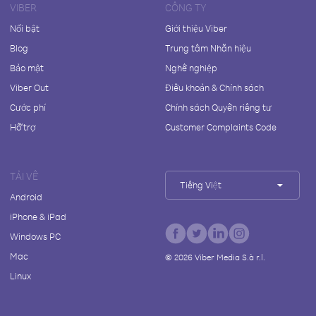
VIBER
CÔNG TY
Nổi bật
Giới thiệu Viber
Blog
Trung tâm Nhãn hiệu
Bảo mật
Nghề nghiệp
Viber Out
Điều khoản & Chính sách
Cước phí
Chính sách Quyền riêng tư
Hỗ trợ
Customer Complaints Code
TẢI VỀ
Tiếng Việt
Android
iPhone & iPad
Windows PC
Mac
©
2026
Viber Media S.à r.l.
Linux