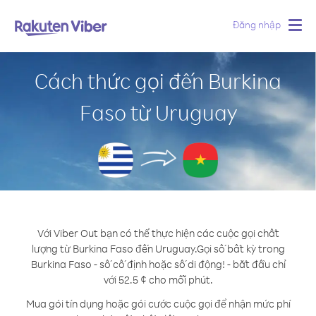
Đăng nhập
Togg
navig
Cách thức gọi đến Burkina
Faso từ Uruguay
Với Viber Out bạn có thể thực hiện các cuộc gọi chất
lượng từ Burkina Faso đến Uruguay.
Gọi số bất kỳ trong
Burkina Faso - số cố định hoặc số di động! - bắt đầu chỉ
với 52.5 ¢ cho mỗi phút.
Mua gói tín dụng hoặc gói cước cuộc gọi để nhận mức phí