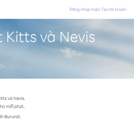
Đăng nhập
hoặc
Tạo tài khoản
 Kitts và Nevis
itts và Nevis.
cho mỗi phút.
ến Burundi.