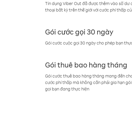
Tín dụng Viber Out đã được thêm vào số dư củ
thoại bất kỳ trên thế giới với cước phí thấp củ
Gói cước gọi 30 ngày
Gói cước cuộc gọi 30 ngày cho phép bạn thực
Gói thuê bao hàng tháng
Gói cước thuê bao hàng tháng mang đến cho b
cước phí thấp mà không cần phải gia hạn gói 
gọi bạn đang thực hiện