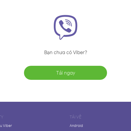
Bạn chưa có Viber?
Tải ngay
TY
TẢI VỀ
ệu Viber
Android