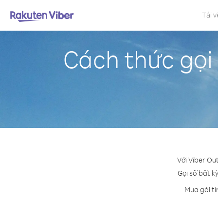
Tải v
Cách thức gọi 
Với Viber Out
Gọi số bất k
Mua gói tí