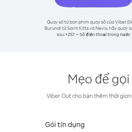
Quay số từ bàn phím quay số của Viber.
Để
Burundi từ Saint Kitts và Nevis, hãy quay 
sau:
+
+
257
Số điện thoại trong nước
Mẹo để gọi 
Viber Out cho bạn thêm thời gian 
Gói tín dụng