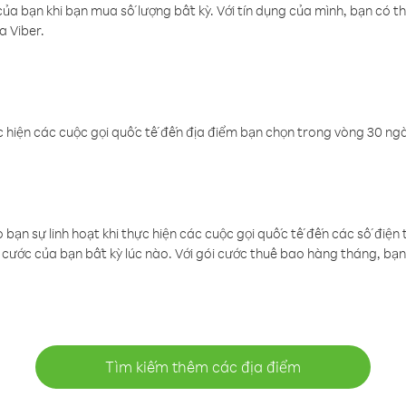
a bạn khi bạn mua số lượng bất kỳ. Với tín dụng của mình, bạn có th
a Viber.
 hiện các cuộc gọi quốc tế đến địa điểm bạn chọn trong vòng 30 ngày
ạn sự linh hoạt khi thực hiện các cuộc gọi quốc tế đến các số điện 
cước của bạn bất kỳ lúc nào. Với gói cước thuê bao hàng tháng, bạn 
Tìm kiếm thêm các địa điểm