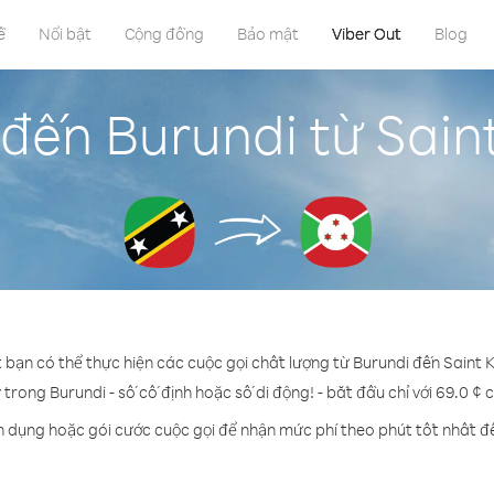
ề
Nổi bật
Cộng đồng
Bảo mật
Viber Out
Blog
đến Burundi từ Saint
 bạn có thể thực hiện các cuộc gọi chất lượng từ Burundi đến Saint K
ỳ trong Burundi - số cố định hoặc số di động! - bắt đầu chỉ với 69.0 ¢ 
n dụng hoặc gói cước cuộc gọi để nhận mức phí theo phút tốt nhất đ