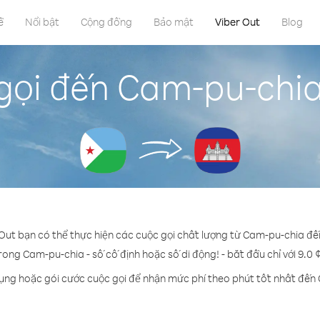
ề
Nổi bật
Cộng đồng
Bảo mật
Viber Out
Blog
gọi đến Cam-pu-chia 
 Out bạn có thể thực hiện các cuộc gọi chất lượng từ Cam-pu-chia đến
trong Cam-pu-chia - số cố định hoặc số di động! - bắt đầu chỉ với 9.0 
dụng hoặc gói cước cuộc gọi để nhận mức phí theo phút tốt nhất đến