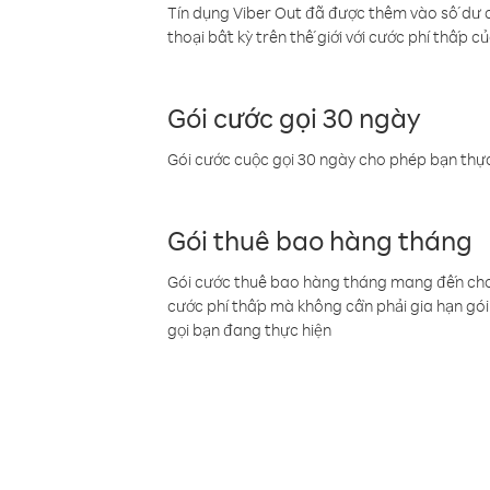
Tín dụng Viber Out đã được thêm vào số dư củ
thoại bất kỳ trên thế giới với cước phí thấp củ
Gói cước gọi 30 ngày
Gói cước cuộc gọi 30 ngày cho phép bạn thực
Gói thuê bao hàng tháng
Gói cước thuê bao hàng tháng mang đến cho b
cước phí thấp mà không cần phải gia hạn gói 
gọi bạn đang thực hiện