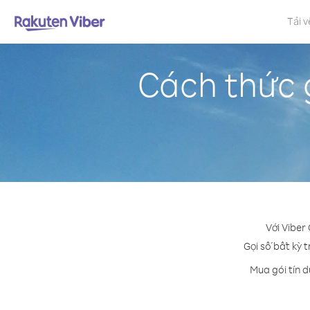
Tải v
Cách thức 
Với Viber
Gọi số bất kỳ 
Mua gói tín 