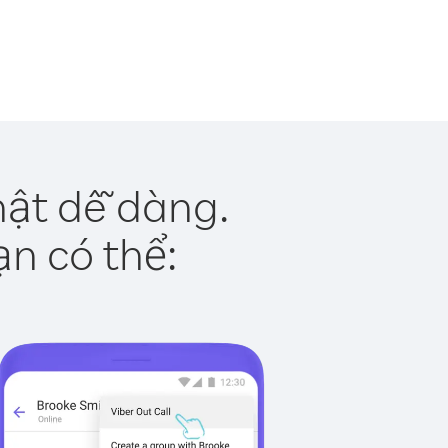
hật dễ dàng.
ạn có thể: