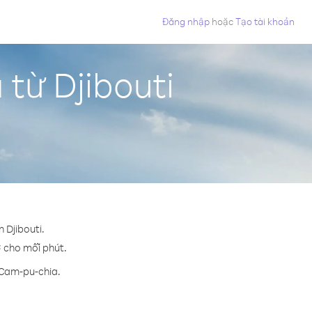
Đăng nhập
hoặc
Tạo tài khoản
từ Djibouti
 Djibouti.
¢ cho mỗi phút.
 Cam-pu-chia.