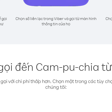
 gọi
Chọn số liên lạc trong Viber và gọi từ màn hình
Chọ
hư
thông tin của họ
gọi đến Cam-pu-chia từ 
gọi với chi phí thấp hơn. Chọn một trong các tùy chọ
chúng tôi: