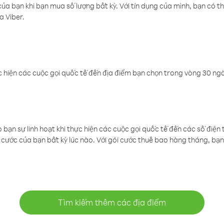
a bạn khi bạn mua số lượng bất kỳ. Với tín dụng của mình, bạn có th
a Viber.
 hiện các cuộc gọi quốc tế đến địa điểm bạn chọn trong vòng 30 ngày
ạn sự linh hoạt khi thực hiện các cuộc gọi quốc tế đến các số điện 
cước của bạn bất kỳ lúc nào. Với gói cước thuê bao hàng tháng, bạn 
Tìm kiếm thêm các địa điểm