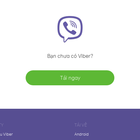
Bạn chưa có Viber?
Tải ngay
TY
TẢI VỀ
ệu Viber
Android