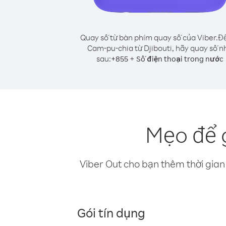
Quay số từ bàn phím quay số của Viber.
Để
Cam-pu-chia từ Djibouti, hãy quay số n
sau:
+
+
855
Số điện thoại trong nước
Mẹo để 
Viber Out cho bạn thêm thời gian 
Gói tín dụng