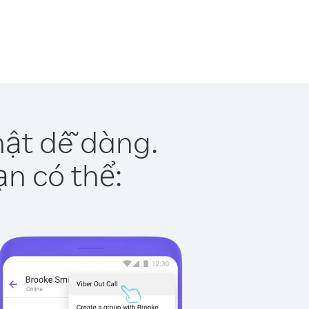
hật dễ dàng.
ạn có thể: