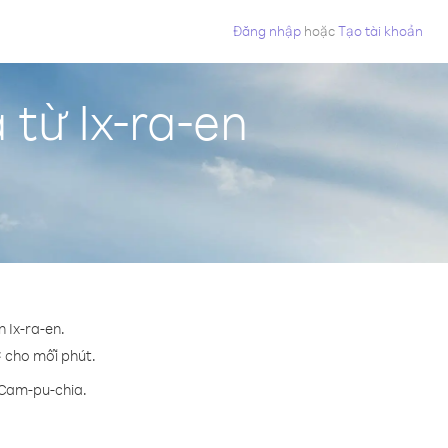
Đăng nhập
hoặc
Tạo tài khoản
từ Ix-ra-en
 Ix-ra-en.
¢ cho mỗi phút.
 Cam-pu-chia.