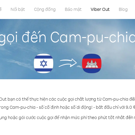
ề
Nổi bật
Cộng đồng
Bảo mật
Viber Out
Blog
gọi đến Cam-pu-chia 
 Out bạn có thể thực hiện các cuộc gọi chất lượng từ Cam-pu-chia đến
trong Cam-pu-chia - số cố định hoặc số di động! - bắt đầu chỉ với 9.0 
dụng hoặc gói cước cuộc gọi để nhận mức phí theo phút tốt nhất đến