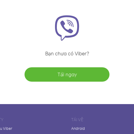
Bạn chưa có Viber?
Tải ngay
TY
TẢI VỀ
ệu Viber
Android