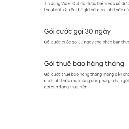
Tín dụng Viber Out đã được thêm vào số dư củ
thoại bất kỳ trên thế giới với cước phí thấp củ
Gói cước gọi 30 ngày
Gói cước cuộc gọi 30 ngày cho phép bạn thực
Gói thuê bao hàng tháng
Gói cước thuê bao hàng tháng mang đến cho b
cước phí thấp mà không cần phải gia hạn gói 
gọi bạn đang thực hiện