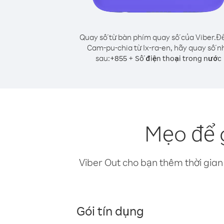
Quay số từ bàn phím quay số của Viber.
Để
Cam-pu-chia từ Ix-ra-en, hãy quay số n
sau:
+
+
855
Số điện thoại trong nước
Mẹo để 
Viber Out cho bạn thêm thời gian 
Gói tín dụng