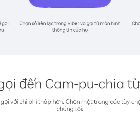
 gọi
Chọn số liên lạc trong Viber và gọi từ màn hình
Chọ
hư
thông tin của họ
gọi đến Cam-pu-chia từ 
gọi với chi phí thấp hơn. Chọn một trong các tùy chọ
chúng tôi: