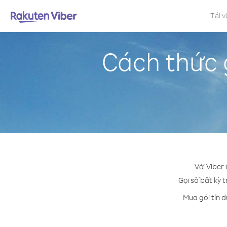
Tải v
Cách thức 
Với Viber
Gọi số bất kỳ 
Mua gói tín 