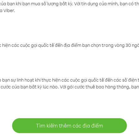
a bạn khi bạn mua số lượng bất kỳ. Với tín dụng của mình, bạn có th
a Viber.
 hiện các cuộc gọi quốc tế đến địa điểm bạn chọn trong vòng 30 ngày
ạn sự linh hoạt khi thực hiện các cuộc gọi quốc tế đến các số điện 
cước của bạn bất kỳ lúc nào. Với gói cước thuê bao hàng tháng, bạn 
Tìm kiếm thêm các địa điểm