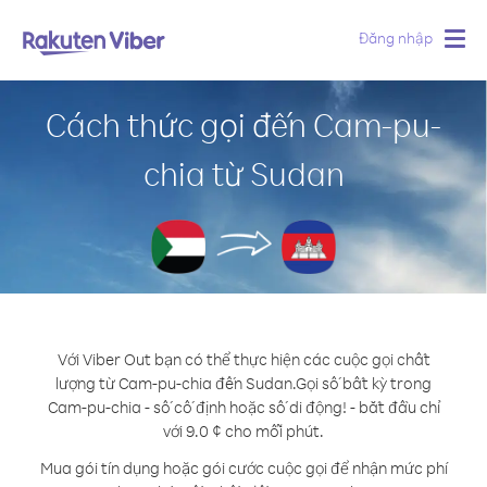
Đăng nhập
Togg
navig
Cách thức gọi đến Cam-pu-
chia từ Sudan
Với Viber Out bạn có thể thực hiện các cuộc gọi chất
lượng từ Cam-pu-chia đến Sudan.
Gọi số bất kỳ trong
Cam-pu-chia - số cố định hoặc số di động! - bắt đầu chỉ
với 9.0 ¢ cho mỗi phút.
Mua gói tín dụng hoặc gói cước cuộc gọi để nhận mức phí