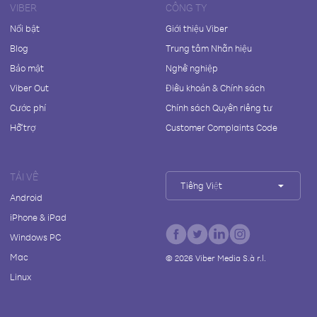
VIBER
CÔNG TY
Nổi bật
Giới thiệu Viber
Blog
Trung tâm Nhãn hiệu
Bảo mật
Nghề nghiệp
Viber Out
Điều khoản & Chính sách
Cước phí
Chính sách Quyền riêng tư
Hỗ trợ
Customer Complaints Code
TẢI VỀ
Tiếng Việt
Android
iPhone & iPad
Windows PC
Mac
©
2026
Viber Media S.à r.l.
Linux