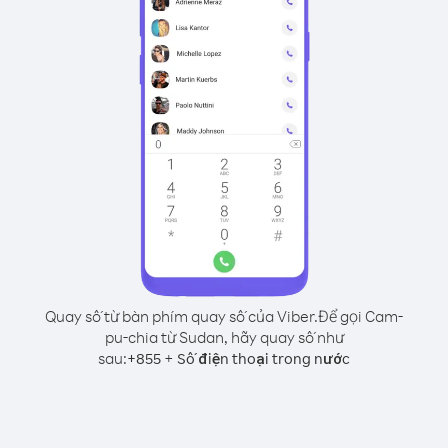
Quay số từ bàn phím quay số của Viber.
Để gọi Cam-
pu-chia từ Sudan, hãy quay số như
sau:
+
+
855
Số điện thoại trong nước