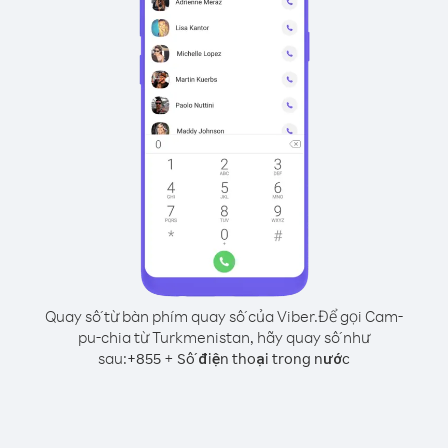
Quay số từ bàn phím quay số của Viber.
Để gọi Cam-
pu-chia từ Turkmenistan, hãy quay số như
sau:
+
+
855
Số điện thoại trong nước