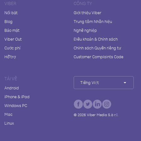
VIBER
CÔNG TY
Nổi bật
Giới thiệu Viber
Blog
Trung tâm Nhãn hiệu
Bảo mật
Nghề nghiệp
Viber Out
Điều khoản & Chính sách
Cước phí
Chính sách Quyền riêng tư
Hỗ trợ
Customer Complaints Code
TẢI VỀ
Tiếng Việt
Android
iPhone & iPad
Windows PC
Mac
©
2026
Viber Media S.à r.l.
Linux