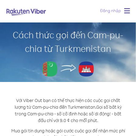
Đăng nhập
Togg
navig
Cách thức gọi đến Cam-pu-
chia từ Turkmenistan
Với Viber Out bạn có thể thực hiện các cuộc gọi chất
lượng từ Cam-pu-chia đến Turkmenistan.
Gọi số bất kỳ
trong Cam-pu-chia - số cố định hoặc số di động! - bắt
đầu chỉ với 9.0 ¢ cho mỗi phút.
Mua gói tín dụng hoặc gói cước cuộc gọi để nhận mức phí