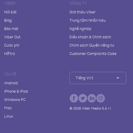
VIBER
CÔNG TY
Nổi bật
Giới thiệu Viber
Blog
Trung tâm Nhãn hiệu
Bảo mật
Nghề nghiệp
Viber Out
Điều khoản & Chính sách
Cước phí
Chính sách Quyền riêng tư
Hỗ trợ
Customer Complaints Code
TẢI VỀ
Tiếng Việt
Android
iPhone & iPad
Windows PC
Mac
©
2026
Viber Media S.à r.l.
Linux