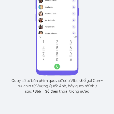
Quay số từ bàn phím quay số của Viber.
Để gọi Cam-
pu-chia từ Vương Quốc Anh, hãy quay số như
sau:
+
+
855
Số điện thoại trong nước