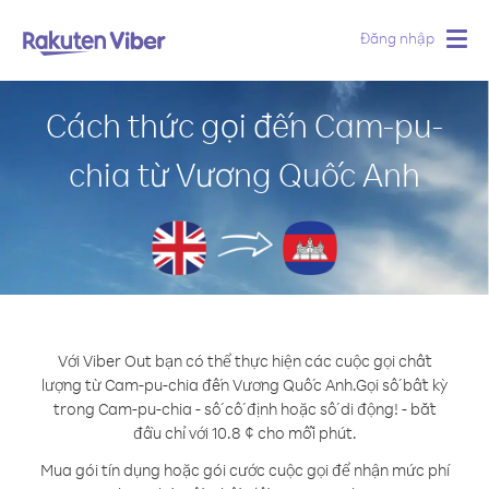
Đăng nhập
Togg
navig
Cách thức gọi đến Cam-pu-
chia từ Vương Quốc Anh
Với Viber Out bạn có thể thực hiện các cuộc gọi chất
lượng từ Cam-pu-chia đến Vương Quốc Anh.
Gọi số bất kỳ
trong Cam-pu-chia - số cố định hoặc số di động! - bắt
đầu chỉ với 10.8 ¢ cho mỗi phút.
Mua gói tín dụng hoặc gói cước cuộc gọi để nhận mức phí