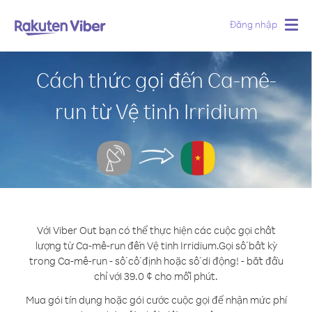
Đăng nhập
Togg
navig
Cách thức gọi đến Ca-mê-
run từ Vệ tinh Irridium
Với Viber Out bạn có thể thực hiện các cuộc gọi chất
lượng từ Ca-mê-run đến Vệ tinh Irridium.
Gọi số bất kỳ
trong Ca-mê-run - số cố định hoặc số di động! - bắt đầu
chỉ với 39.0 ¢ cho mỗi phút.
Mua gói tín dụng hoặc gói cước cuộc gọi để nhận mức phí