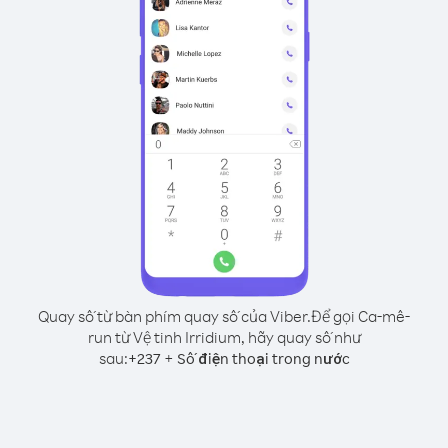
Quay số từ bàn phím quay số của Viber.
Để gọi Ca-mê-
run từ Vệ tinh Irridium, hãy quay số như
sau:
+
+
237
Số điện thoại trong nước