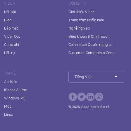
VIBER
CÔNG TY
Nổi bật
Giới thiệu Viber
Blog
Trung tâm Nhãn hiệu
Bảo mật
Nghề nghiệp
Viber Out
Điều khoản & Chính sách
Cước phí
Chính sách Quyền riêng tư
Hỗ trợ
Customer Complaints Code
TẢI VỀ
Tiếng Việt
Android
iPhone & iPad
Windows PC
Mac
©
2026
Viber Media S.à r.l.
Linux