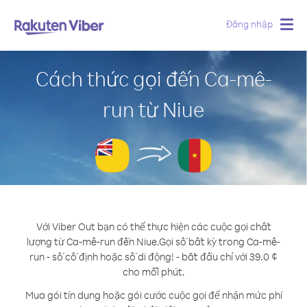
Đăng nhập
Togg
navig
Cách thức gọi đến Ca-mê-
run từ Niue
Với Viber Out bạn có thể thực hiện các cuộc gọi chất
lượng từ Ca-mê-run đến Niue.
Gọi số bất kỳ trong Ca-mê-
run - số cố định hoặc số di động! - bắt đầu chỉ với 39.0 ¢
cho mỗi phút.
Mua gói tín dụng hoặc gói cước cuộc gọi để nhận mức phí