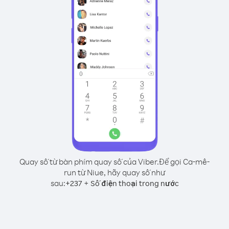
Quay số từ bàn phím quay số của Viber.
Để gọi Ca-mê-
run từ Niue, hãy quay số như
sau:
+
+
237
Số điện thoại trong nước