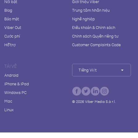
Nổi bật
Giới thiệu Viber
Blog
Trung tâm Nhãn hiệu
Bảo mật
Nghề nghiệp
Viber Out
Điều khoản & Chính sách
Cước phí
Chính sách Quyền riêng tư
Hỗ trợ
Customer Complaints Code
TẢI VỀ
Tiếng Việt
Android
iPhone & iPad
Windows PC
Mac
©
2026
Viber Media S.à r.l.
Linux