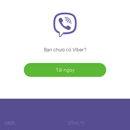
Bạn chưa có Viber?
Tải ngay
VIBER
CÔNG TY