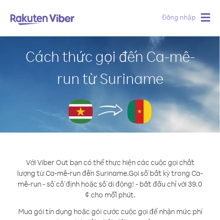
Đăng nhập
Togg
navig
Cách thức gọi đến Ca-mê-
run từ Suriname
Với Viber Out bạn có thể thực hiện các cuộc gọi chất
lượng từ Ca-mê-run đến Suriname.
Gọi số bất kỳ trong Ca-
mê-run - số cố định hoặc số di động! - bắt đầu chỉ với 39.0
¢ cho mỗi phút.
Mua gói tín dụng hoặc gói cước cuộc gọi để nhận mức phí