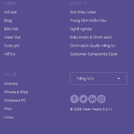
VIBER
CÔNG TY
Nổi bật
Giới thiệu Viber
Blog
Trung tâm Nhãn hiệu
Bảo mật
Nghề nghiệp
Viber Out
Điều khoản & Chính sách
Cước phí
Chính sách Quyền riêng tư
Hỗ trợ
Customer Complaints Code
TẢI VỀ
Tiếng Việt
Android
iPhone & iPad
Windows PC
Mac
©
2026
Viber Media S.à r.l.
Linux