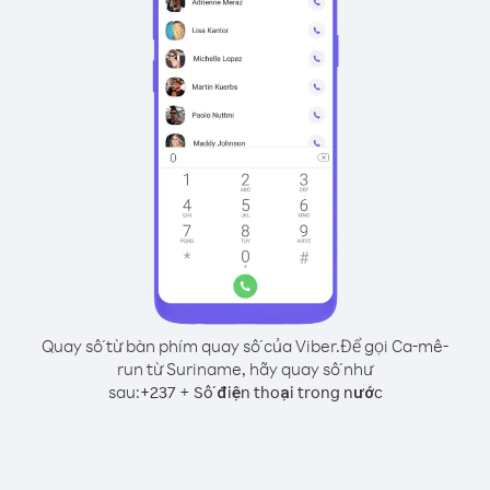
Quay số từ bàn phím quay số của Viber.
Để gọi Ca-mê-
run từ Suriname, hãy quay số như
sau:
+
+
237
Số điện thoại trong nước