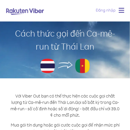
Đăng nhập
Togg
navig
Cách thức gọi đến Ca-mê-
run từ Thái Lan
Với Viber Out bạn có thể thực hiện các cuộc gọi chất
lượng từ Ca-mê-run đến Thái Lan.
Gọi số bất kỳ trong Ca-
mê-run - số cố định hoặc số di động! - bắt đầu chỉ với 39.0
¢ cho mỗi phút.
Mua gói tín dụng hoặc gói cước cuộc gọi để nhận mức phí