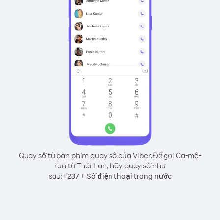
Quay số từ bàn phím quay số của Viber.
Để gọi Ca-mê-
run từ Thái Lan, hãy quay số như
sau:
+
+
237
Số điện thoại trong nước