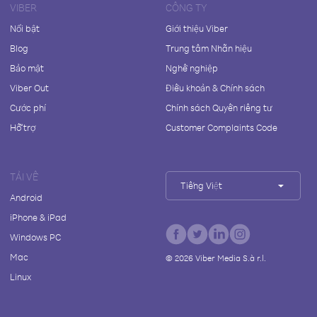
VIBER
CÔNG TY
Nổi bật
Giới thiệu Viber
Blog
Trung tâm Nhãn hiệu
Bảo mật
Nghề nghiệp
Viber Out
Điều khoản & Chính sách
Cước phí
Chính sách Quyền riêng tư
Hỗ trợ
Customer Complaints Code
TẢI VỀ
Tiếng Việt
Android
iPhone & iPad
Windows PC
Mac
©
2026
Viber Media S.à r.l.
Linux