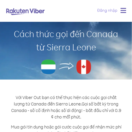
Đăng nhập
Togg
navig
Cách thức gọi đến Canada
từ Sierra Leone
Với Viber Out bạn có thể thực hiện các cuộc gọi chất
lượng từ Canada đến Sierra Leone.
Gọi số bất kỳ trong
Canada - số cố định hoặc số di động! - bắt đầu chỉ với 0.9
¢ cho mỗi phút.
Mua gói tín dụng hoặc gói cước cuộc gọi để nhận mức phí