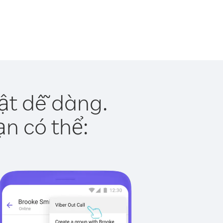
ật dễ dàng.
ạn có thể: