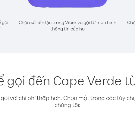
 gọi
Chọn số liên lạc trong Viber và gọi từ màn hình
Chọ
ư
thông tin của họ
 gọi đến Cape Verde t
gọi với chi phí thấp hơn. Chọn một trong các tùy chọ
chúng tôi: