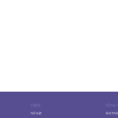
VIBER
CÔNG 
Nổi bật
Giới thi