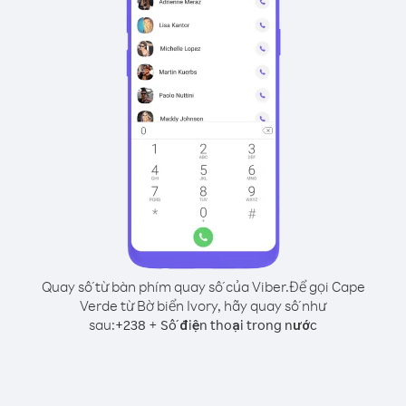
Quay số từ bàn phím quay số của Viber.
Để gọi Cape
Verde từ Bờ biển Ivory, hãy quay số như
sau:
+
+
238
Số điện thoại trong nước