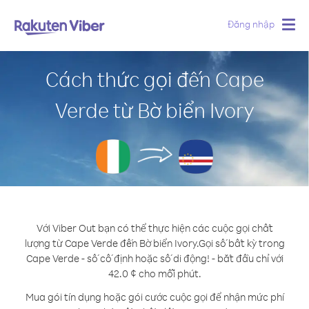
Đăng nhập
Togg
navig
Cách thức gọi đến Cape
Verde từ Bờ biển Ivory
Với Viber Out bạn có thể thực hiện các cuộc gọi chất
lượng từ Cape Verde đến Bờ biển Ivory.
Gọi số bất kỳ trong
Cape Verde - số cố định hoặc số di động! - bắt đầu chỉ với
42.0 ¢ cho mỗi phút.
Mua gói tín dụng hoặc gói cước cuộc gọi để nhận mức phí