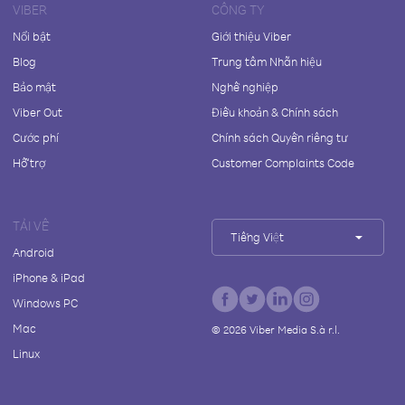
VIBER
CÔNG TY
Nổi bật
Giới thiệu Viber
Blog
Trung tâm Nhãn hiệu
Bảo mật
Nghề nghiệp
Viber Out
Điều khoản & Chính sách
Cước phí
Chính sách Quyền riêng tư
Hỗ trợ
Customer Complaints Code
TẢI VỀ
Tiếng Việt
Android
iPhone & iPad
Windows PC
Mac
©
2026
Viber Media S.à r.l.
Linux