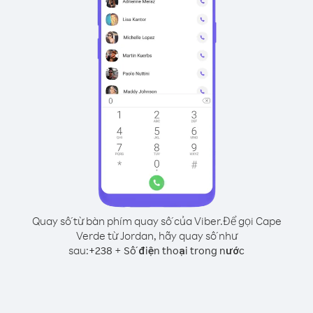
Quay số từ bàn phím quay số của Viber.
Để gọi Cape
Verde từ Jordan, hãy quay số như
sau:
+
+
238
Số điện thoại trong nước