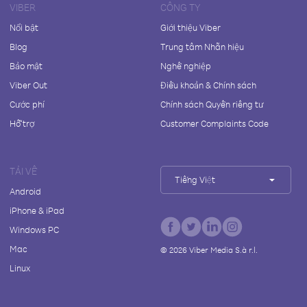
VIBER
CÔNG TY
Nổi bật
Giới thiệu Viber
Blog
Trung tâm Nhãn hiệu
Bảo mật
Nghề nghiệp
Viber Out
Điều khoản & Chính sách
Cước phí
Chính sách Quyền riêng tư
Hỗ trợ
Customer Complaints Code
TẢI VỀ
Tiếng Việt
Android
iPhone & iPad
Windows PC
Mac
©
2026
Viber Media S.à r.l.
Linux