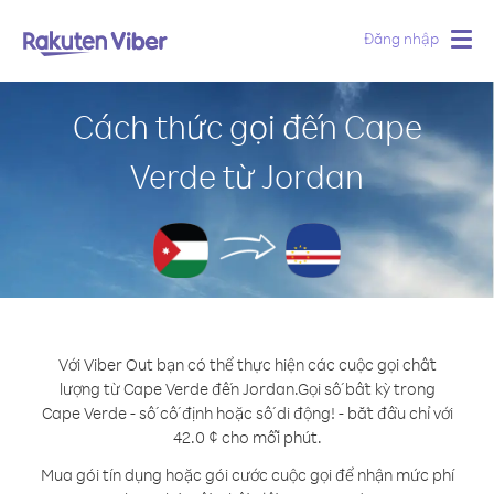
Đăng nhập
Togg
navig
Cách thức gọi đến Cape
Verde từ Jordan
Với Viber Out bạn có thể thực hiện các cuộc gọi chất
lượng từ Cape Verde đến Jordan.
Gọi số bất kỳ trong
Cape Verde - số cố định hoặc số di động! - bắt đầu chỉ với
42.0 ¢ cho mỗi phút.
Mua gói tín dụng hoặc gói cước cuộc gọi để nhận mức phí