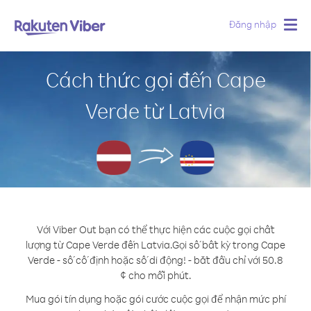
Đăng nhập
Togg
navig
Cách thức gọi đến Cape
Verde từ Latvia
Với Viber Out bạn có thể thực hiện các cuộc gọi chất
lượng từ Cape Verde đến Latvia.
Gọi số bất kỳ trong Cape
Verde - số cố định hoặc số di động! - bắt đầu chỉ với 50.8
¢ cho mỗi phút.
Mua gói tín dụng hoặc gói cước cuộc gọi để nhận mức phí