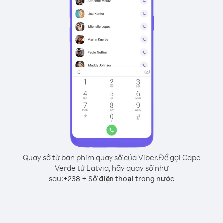
Quay số từ bàn phím quay số của Viber.
Để gọi Cape
Verde từ Latvia, hãy quay số như
sau:
+
+
238
Số điện thoại trong nước