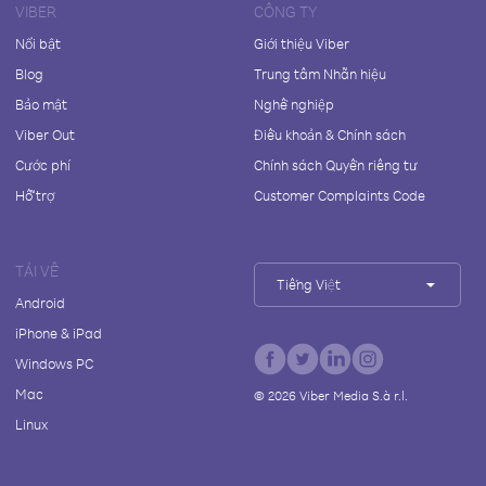
VIBER
CÔNG TY
Nổi bật
Giới thiệu Viber
Blog
Trung tâm Nhãn hiệu
Bảo mật
Nghề nghiệp
Viber Out
Điều khoản & Chính sách
Cước phí
Chính sách Quyền riêng tư
Hỗ trợ
Customer Complaints Code
TẢI VỀ
Tiếng Việt
Android
iPhone & iPad
Windows PC
Mac
©
2026
Viber Media S.à r.l.
Linux