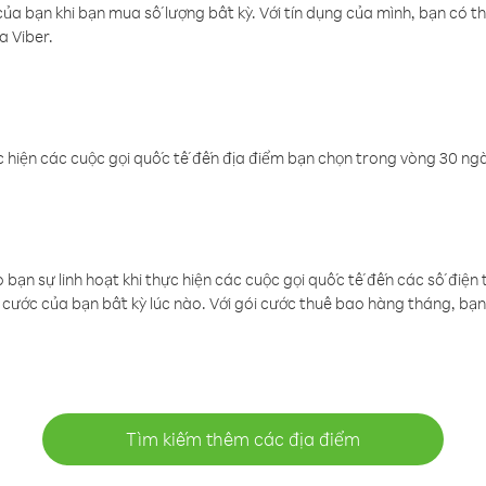
a bạn khi bạn mua số lượng bất kỳ. Với tín dụng của mình, bạn có th
a Viber.
 hiện các cuộc gọi quốc tế đến địa điểm bạn chọn trong vòng 30 ngày
ạn sự linh hoạt khi thực hiện các cuộc gọi quốc tế đến các số điện 
cước của bạn bất kỳ lúc nào. Với gói cước thuê bao hàng tháng, bạn 
Tìm kiếm thêm các địa điểm