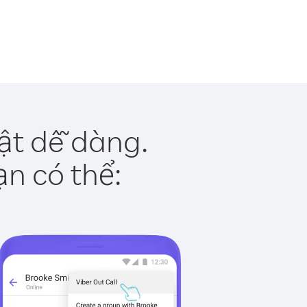
ật dễ dàng.
ạn có thể: