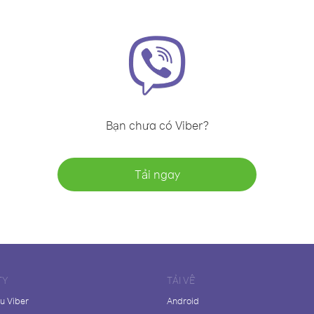
Bạn chưa có Viber?
Tải ngay
TY
TẢI VỀ
ệu Viber
Android