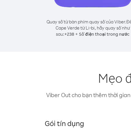
Quay số từ bàn phím quay số của Viber.
Để
Cape Verde từ Li-bi, hãy quay số như
sau:
+
+
238
Số điện thoại trong nước
Mẹo đ
Viber Out cho bạn thêm thời gian 
Gói tín dụng