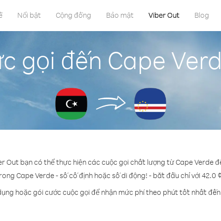
ề
Nổi bật
Cộng đồng
Bảo mật
Viber Out
Blog
c gọi đến Cape Verde
er Out bạn có thể thực hiện các cuộc gọi chất lượng từ Cape Verde đế
trong Cape Verde - số cố định hoặc số di động! - bắt đầu chỉ với 42.0 
dụng hoặc gói cước cuộc gọi để nhận mức phí theo phút tốt nhất đế