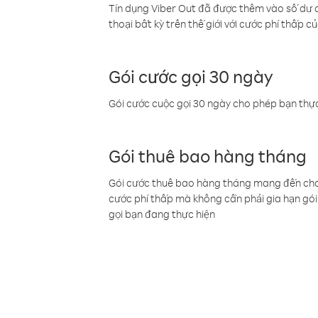
Tín dụng Viber Out đã được thêm vào số dư củ
thoại bất kỳ trên thế giới với cước phí thấp củ
Gói cước gọi 30 ngày
Gói cước cuộc gọi 30 ngày cho phép bạn thực
Gói thuê bao hàng tháng
Gói cước thuê bao hàng tháng mang đến cho b
cước phí thấp mà không cần phải gia hạn gói 
gọi bạn đang thực hiện