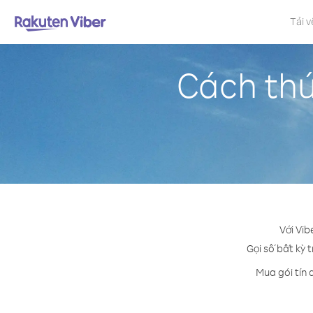
Tải v
Cách thứ
Với Vib
Gọi số bất kỳ 
Mua gói tín 