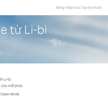
Đăng nhập
hoặc
Tạo tài khoản
 từ Li-bi
n Li-bi.
¢ cho mỗi phút.
n Cape Verde.