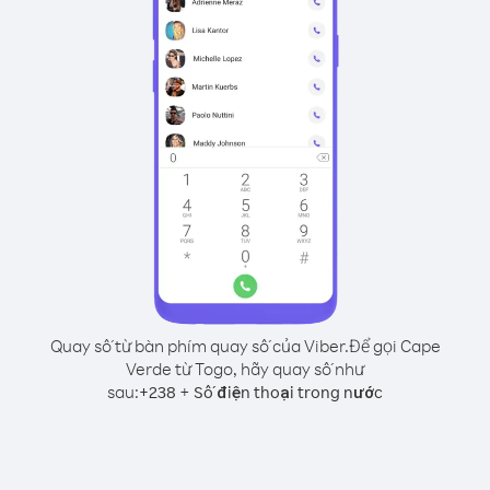
Quay số từ bàn phím quay số của Viber.
Để gọi Cape
Verde từ Togo, hãy quay số như
sau:
+
+
238
Số điện thoại trong nước