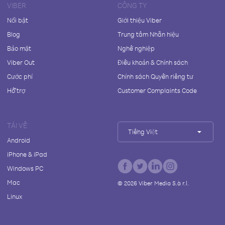
VIBER
CÔNG TY
Nổi bật
Giới thiệu Viber
Blog
Trung tâm Nhãn hiệu
Bảo mật
Nghề nghiệp
Viber Out
Điều khoản & Chính sách
Cước phí
Chính sách Quyền riêng tư
Hỗ trợ
Customer Complaints Code
TẢI VỀ
Tiếng Việt
Android
iPhone & iPad
Windows PC
Mac
©
2026
Viber Media S.à r.l.
Linux