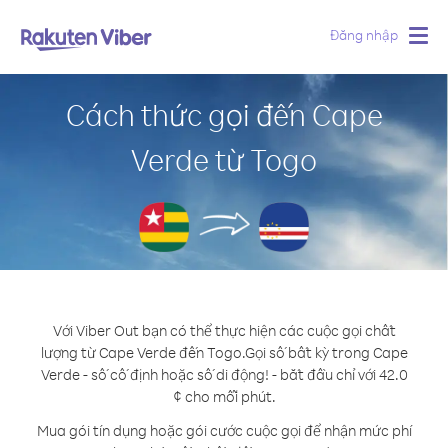
Đăng nhập
Togg
navig
Cách thức gọi đến Cape
Verde từ Togo
Với Viber Out bạn có thể thực hiện các cuộc gọi chất
lượng từ Cape Verde đến Togo.
Gọi số bất kỳ trong Cape
Verde - số cố định hoặc số di động! - bắt đầu chỉ với 42.0
¢ cho mỗi phút.
Mua gói tín dụng hoặc gói cước cuộc gọi để nhận mức phí