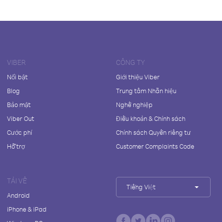
VIBER
CÔNG TY
Nổi bật
Giới thiệu Viber
Blog
Trung tâm Nhãn hiệu
Bảo mật
Nghề nghiệp
Viber Out
Điều khoản & Chính sách
Cước phí
Chính sách Quyền riêng tư
Hỗ trợ
Customer Complaints Code
TẢI VỀ
Tiếng Việt
Android
iPhone & iPad