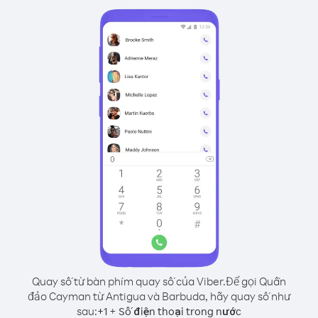
Quay số từ bàn phím quay số của Viber.
Để gọi Quần
đảo Cayman từ Antigua và Barbuda, hãy quay số như
sau:
+
+
1
Số điện thoại trong nước