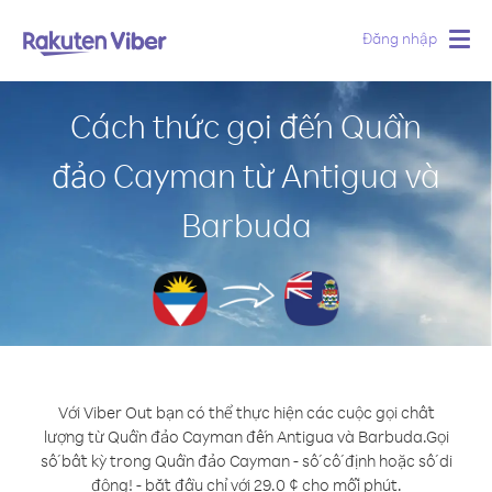
Đăng nhập
Togg
navig
Cách thức gọi đến Quần
đảo Cayman từ Antigua và
Barbuda
Với Viber Out bạn có thể thực hiện các cuộc gọi chất
lượng từ Quần đảo Cayman đến Antigua và Barbuda.
Gọi
số bất kỳ trong Quần đảo Cayman - số cố định hoặc số di
động! - bắt đầu chỉ với 29.0 ¢ cho mỗi phút.