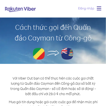
Đăng nhập
Togg
navig
Cách thức gọi đến Quần
đảo Cayman từ Công-gô
Với Viber Out bạn có thể thực hiện các cuộc gọi chất
lượng từ Quần đảo Cayman đến Công-gô.
Gọi số bất kỳ
trong Quần đảo Cayman - số cố định hoặc số di động! -
bắt đầu chỉ với 29.0 ¢ cho mỗi phút.
Mua gói tín dụng hoặc gói cước cuộc gọi để nhận mức phí