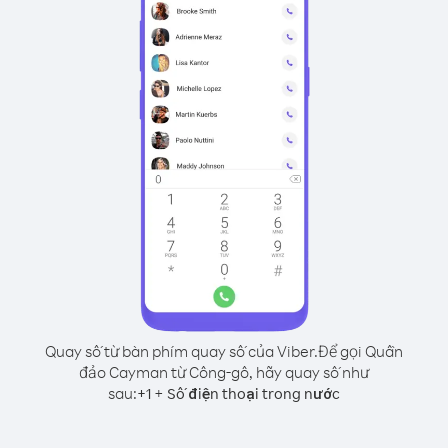
Quay số từ bàn phím quay số của Viber.
Để gọi Quần
đảo Cayman từ Công-gô, hãy quay số như
sau:
+
+
1
Số điện thoại trong nước