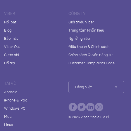
VIBER
CÔNG TY
Nổi bật
Giới thiệu Viber
Blog
Trung tâm Nhãn hiệu
Bảo mật
Nghề nghiệp
Viber Out
Điều khoản & Chính sách
Cước phí
Chính sách Quyền riêng tư
Hỗ trợ
Customer Complaints Code
TẢI VỀ
Tiếng Việt
Android
iPhone & iPad
Windows PC
Mac
©
2026
Viber Media S.à r.l.
Linux