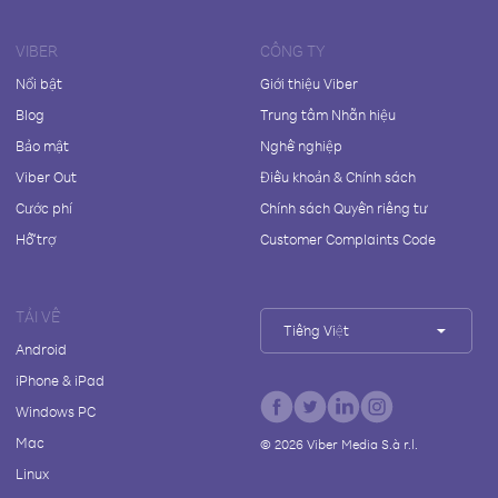
VIBER
CÔNG TY
Nổi bật
Giới thiệu Viber
Blog
Trung tâm Nhãn hiệu
Bảo mật
Nghề nghiệp
Viber Out
Điều khoản & Chính sách
Cước phí
Chính sách Quyền riêng tư
Hỗ trợ
Customer Complaints Code
TẢI VỀ
Tiếng Việt
Android
iPhone & iPad
Windows PC
Mac
©
2026
Viber Media S.à r.l.
Linux