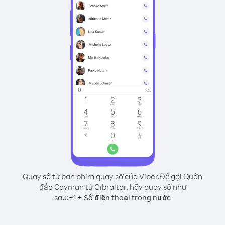
Quay số từ bàn phím quay số của Viber.
Để gọi Quần
đảo Cayman từ Gibraltar, hãy quay số như
sau:
+
+
1
Số điện thoại trong nước