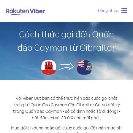
Đăng nhập
Togg
navig
Cách thức gọi đến Quần
đảo Cayman từ Gibraltar
Với Viber Out bạn có thể thực hiện các cuộc gọi chất
lượng từ Quần đảo Cayman đến Gibraltar.
Gọi số bất kỳ
trong Quần đảo Cayman - số cố định hoặc số di động! -
bắt đầu chỉ với 29.0 ¢ cho mỗi phút.
Mua gói tín dụng hoặc gói cước cuộc gọi để nhận mức phí