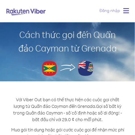
Đăng nhập
Togg
navig
Cách thức gọi đến Quần
đảo Cayman từ Grenada
Với Viber Out bạn có thể thực hiện các cuộc gọi chất
lượng từ Quần đảo Cayman đến Grenada.
Gọi số bất kỳ
trong Quần đảo Cayman - số cố định hoặc số di động! -
bắt đầu chỉ với 29.0 ¢ cho mỗi phút.
Mua gói tín dụng hoặc gói cước cuộc gọi để nhận mức phí