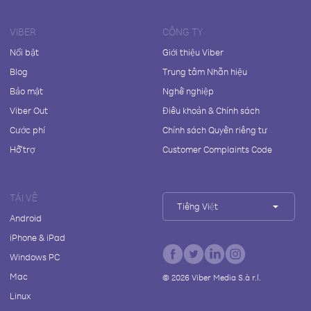
VIBER
CÔNG TY
Nổi bật
Giới thiệu Viber
Blog
Trung tâm Nhãn hiệu
Bảo mật
Nghề nghiệp
Viber Out
Điều khoản & Chính sách
Cước phí
Chính sách Quyền riêng tư
Hỗ trợ
Customer Complaints Code
TẢI VỀ
Tiếng Việt
Android
iPhone & iPad
Windows PC
Mac
©
2026
Viber Media S.à r.l.
Linux