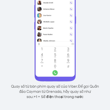
Quay số từ bàn phím quay số của Viber.
Để gọi Quần
đảo Cayman từ Grenada, hãy quay số như
sau:
+
+
1
Số điện thoại trong nước