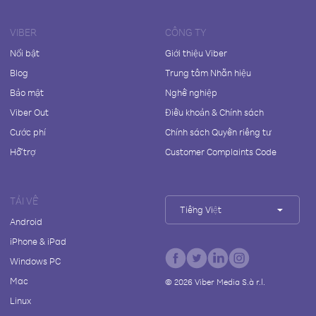
VIBER
CÔNG TY
Nổi bật
Giới thiệu Viber
Blog
Trung tâm Nhãn hiệu
Bảo mật
Nghề nghiệp
Viber Out
Điều khoản & Chính sách
Cước phí
Chính sách Quyền riêng tư
Hỗ trợ
Customer Complaints Code
TẢI VỀ
Tiếng Việt
Android
iPhone & iPad
Windows PC
Mac
©
2026
Viber Media S.à r.l.
Linux