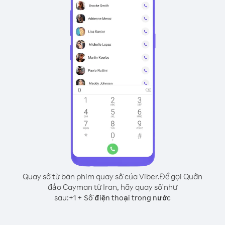
Quay số từ bàn phím quay số của Viber.
Để gọi Quần
đảo Cayman từ Iran, hãy quay số như
sau:
+
+
1
Số điện thoại trong nước