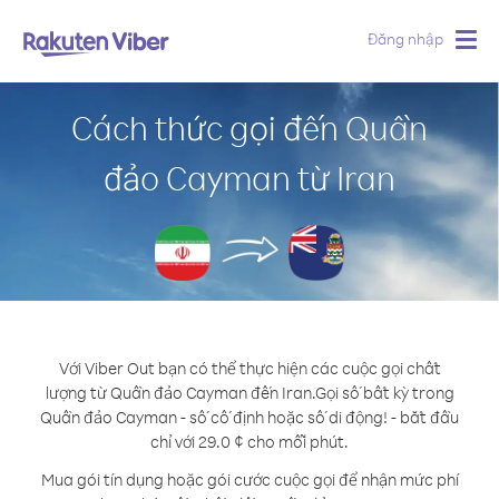
Đăng nhập
Togg
navig
Cách thức gọi đến Quần
đảo Cayman từ Iran
Với Viber Out bạn có thể thực hiện các cuộc gọi chất
lượng từ Quần đảo Cayman đến Iran.
Gọi số bất kỳ trong
Quần đảo Cayman - số cố định hoặc số di động! - bắt đầu
chỉ với 29.0 ¢ cho mỗi phút.
Mua gói tín dụng hoặc gói cước cuộc gọi để nhận mức phí