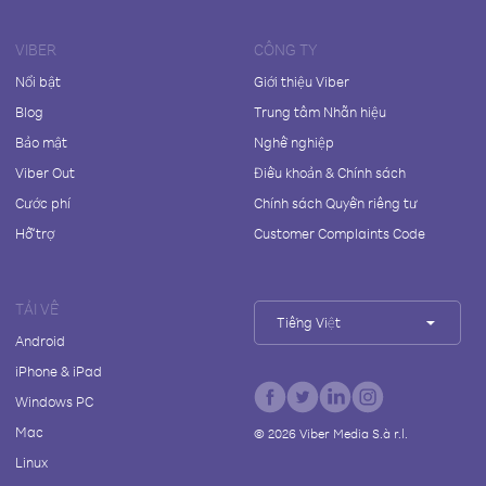
VIBER
CÔNG TY
Nổi bật
Giới thiệu Viber
Blog
Trung tâm Nhãn hiệu
Bảo mật
Nghề nghiệp
Viber Out
Điều khoản & Chính sách
Cước phí
Chính sách Quyền riêng tư
Hỗ trợ
Customer Complaints Code
TẢI VỀ
Tiếng Việt
Android
iPhone & iPad
Windows PC
Mac
©
2026
Viber Media S.à r.l.
Linux