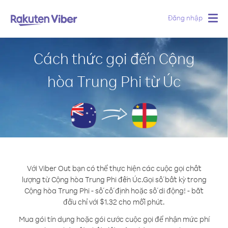
Đăng nhập
Togg
navig
Cách thức gọi đến Cộng
hòa Trung Phi từ Úc
Với Viber Out bạn có thể thực hiện các cuộc gọi chất
lượng từ Cộng hòa Trung Phi đến Úc.
Gọi số bất kỳ trong
Cộng hòa Trung Phi - số cố định hoặc số di động! - bắt
đầu chỉ với $1.32 cho mỗi phút.
Mua gói tín dụng hoặc gói cước cuộc gọi để nhận mức phí