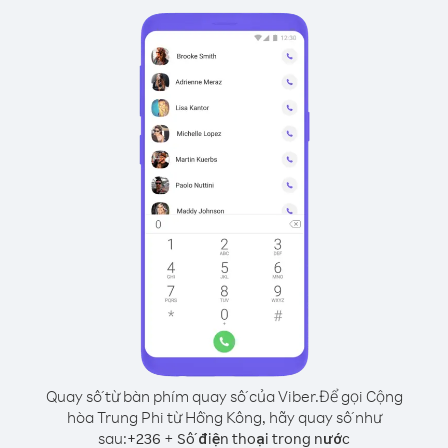
Quay số từ bàn phím quay số của Viber.
Để gọi Cộng
hòa Trung Phi từ Hồng Kông, hãy quay số như
sau:
+
+
236
Số điện thoại trong nước