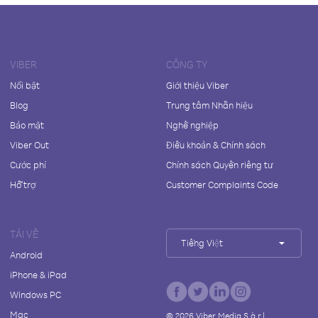
VIBER
CÔNG TY
Nổi bật
Giới thiệu Viber
Blog
Trung tâm Nhãn hiệu
Bảo mật
Nghề nghiệp
Viber Out
Điều khoản & Chính sách
Cước phí
Chính sách Quyền riêng tư
Hỗ trợ
Customer Complaints Code
TẢI VỀ
Tiếng Việt
Android
iPhone & iPad
Windows PC
Mac
©
2026
Viber Media S.à r.l.