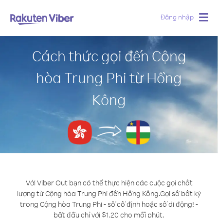
Đăng nhập
Togg
navig
Cách thức gọi đến Cộng
hòa Trung Phi từ Hồng
Kông
Với Viber Out bạn có thể thực hiện các cuộc gọi chất
lượng từ Cộng hòa Trung Phi đến Hồng Kông.
Gọi số bất kỳ
trong Cộng hòa Trung Phi - số cố định hoặc số di động! -
bắt đầu chỉ với $1.20 cho mỗi phút.