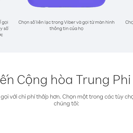
 gọi
Chọn số liên lạc trong Viber và gọi từ màn hình
Chọ
y số
thông tin của họ
ớc
đến Cộng hòa Trung Phi
gọi với chi phí thấp hơn. Chọn một trong các tùy chọ
chúng tôi: