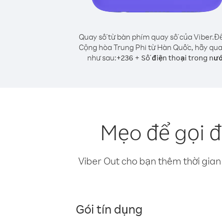
Quay số từ bàn phím quay số của Viber.
Để
Cộng hòa Trung Phi từ Hàn Quốc, hãy qua
như sau:
+
+
236
Số điện thoại trong nư
Mẹo để gọi 
Viber Out cho bạn thêm thời gian 
Gói tín dụng