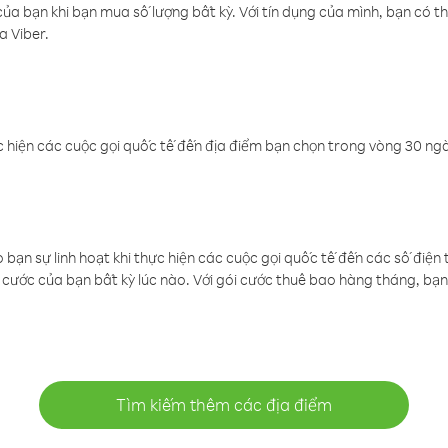
a bạn khi bạn mua số lượng bất kỳ. Với tín dụng của mình, bạn có th
a Viber.
 hiện các cuộc gọi quốc tế đến địa điểm bạn chọn trong vòng 30 ngày
ạn sự linh hoạt khi thực hiện các cuộc gọi quốc tế đến các số điện 
cước của bạn bất kỳ lúc nào. Với gói cước thuê bao hàng tháng, bạn 
Tìm kiếm thêm các địa điểm