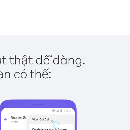
t thật dễ dàng.
ạn có thể: