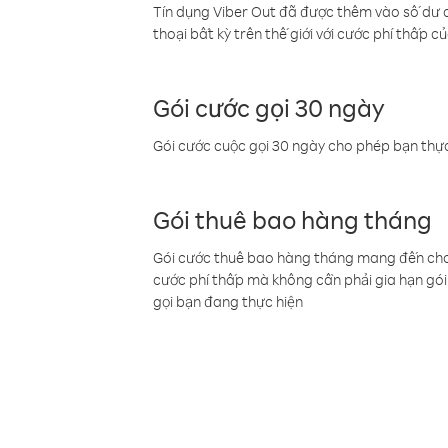
Tín dụng Viber Out đã được thêm vào số dư củ
thoại bất kỳ trên thế giới với cước phí thấp củ
Gói cước gọi 30 ngày
Gói cước cuộc gọi 30 ngày cho phép bạn thực
Gói thuê bao hàng tháng
Gói cước thuê bao hàng tháng mang đến cho b
cước phí thấp mà không cần phải gia hạn gói 
gọi bạn đang thực hiện