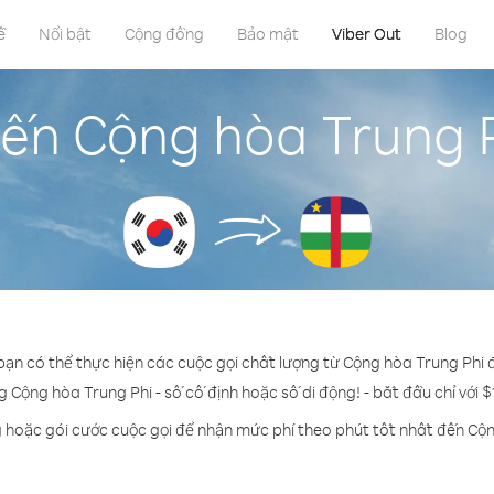
ề
Nổi bật
Cộng đồng
Bảo mật
Viber Out
Blog
đến Cộng hòa Trung 
 bạn có thể thực hiện các cuộc gọi chất lượng từ Cộng hòa Trung Phi
g Cộng hòa Trung Phi - số cố định hoặc số di động! - bắt đầu chỉ với 
g hoặc gói cước cuộc gọi để nhận mức phí theo phút tốt nhất đến Cộn