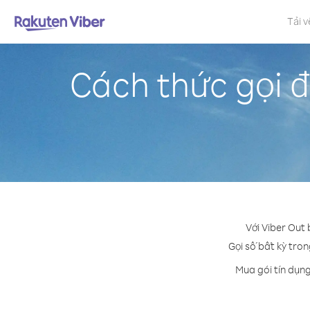
Tải v
Cách thức gọi 
Với Viber Out
Gọi số bất kỳ tron
Mua gói tín dụn