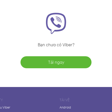
Bạn chưa có Viber?
Tải ngay
TY
TẢI VỀ
ệu Viber
Android