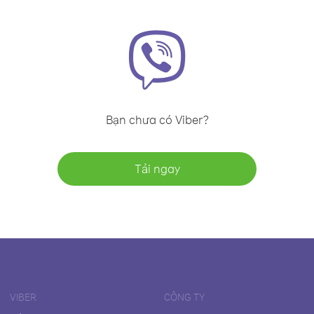
Bạn chưa có Viber?
Tải ngay
VIBER
CÔNG TY