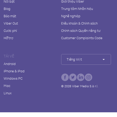
Nổi bật
Giới thiệu Viber
Blog
Trung tâm Nhãn hiệu
Bảo mật
Nghề nghiệp
Viber Out
Điều khoản & Chính sách
Cước phí
Chính sách Quyền riêng tư
Hỗ trợ
Customer Complaints Code
TẢI VỀ
Tiếng Việt
Android
iPhone & iPad
Windows PC
Mac
©
2026
Viber Media S.à r.l.
Linux