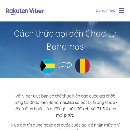
Đăng nhập
Togg
navig
Cách thức gọi đến Chad từ
Bahamas
Với Viber Out bạn có thể thực hiện các cuộc gọi chất
lượng từ Chad đến Bahamas.
Gọi số bất kỳ trong Chad -
số cố định hoặc số di động! - bắt đầu chỉ với 74.5 ¢ cho
mỗi phút.
Mua gói tín dụng hoặc gói cước cuộc gọi để nhận mức phí