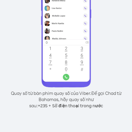
Quay số từ bàn phím quay số của Viber.
Để gọi Chad từ
Bahamas, hãy quay số như
sau:
+
+
235
Số điện thoại trong nước