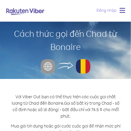
Đăng nhập
Togg
navig
Cách thức gọi đến Chad từ
Bonaire
Với Viber Out bạn có thể thực hiện các cuộc gọi chất
lượng từ Chad đến Bonaire.
Gọi số bất kỳ trong Chad - số
cố định hoặc số di động! - bắt đầu chỉ với 74.5 ¢ cho mỗi
phút.
Mua gói tín dụng hoặc gói cước cuộc gọi để nhận mức phí