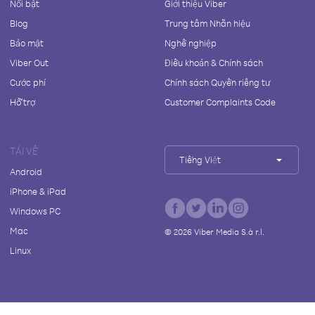
Nổi bật
Giới thiệu Viber
Blog
Trung tâm Nhãn hiệu
Bảo mật
Nghề nghiệp
Viber Out
Điều khoản & Chính sách
Cước phí
Chính sách Quyền riêng tư
Hỗ trợ
Customer Complaints Code
TẢI VỀ
Tiếng Việt
Android
iPhone & iPad
Windows PC
Mac
©
2026
Viber Media S.à r.l.
Linux