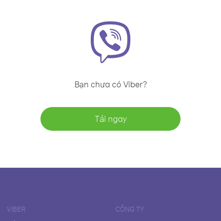
Bạn chưa có Viber?
Tải ngay
VIBER
CÔNG TY