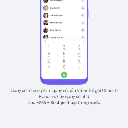
Quay số từ bàn phím quay số của Viber.
Để gọi Chad từ
Bonaire, hãy quay số như
sau:
+
+
235
Số điện thoại trong nước