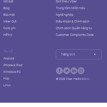
Nổi bật
Giới thiệu Viber
Blog
Trung tâm Nhãn hiệu
Bảo mật
Nghề nghiệp
Viber Out
Điều khoản & Chính sách
Cước phí
Chính sách Quyền riêng tư
Hỗ trợ
Customer Complaints Code
TẢI VỀ
Tiếng Việt
Android
iPhone & iPad
Windows PC
Mac
©
2026
Viber Media S.à r.l.
Linux