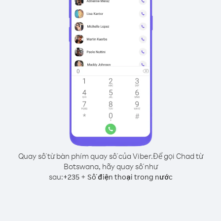
Quay số từ bàn phím quay số của Viber.
Để gọi Chad từ
Botswana, hãy quay số như
sau:
+
+
235
Số điện thoại trong nước