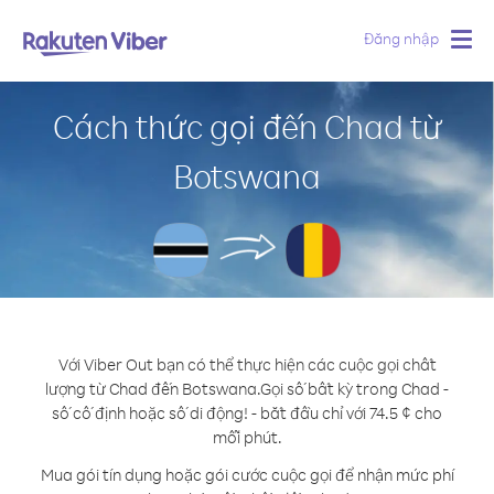
Đăng nhập
Togg
navig
Cách thức gọi đến Chad từ
Botswana
Với Viber Out bạn có thể thực hiện các cuộc gọi chất
lượng từ Chad đến Botswana.
Gọi số bất kỳ trong Chad -
số cố định hoặc số di động! - bắt đầu chỉ với 74.5 ¢ cho
mỗi phút.
Mua gói tín dụng hoặc gói cước cuộc gọi để nhận mức phí