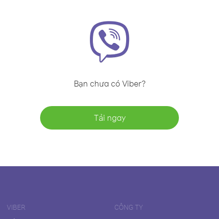
Bạn chưa có Viber?
Tải ngay
VIBER
CÔNG TY