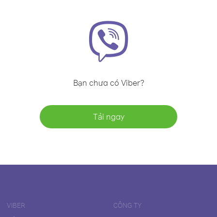
Bạn chưa có Viber?
Tải ngay
VIBER
CÔNG TY