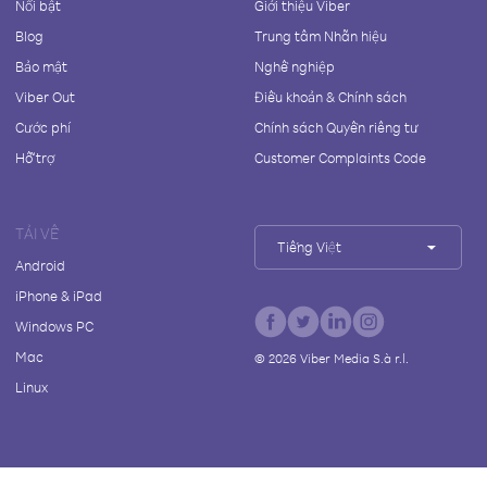
Nổi bật
Giới thiệu Viber
Blog
Trung tâm Nhãn hiệu
Bảo mật
Nghề nghiệp
Viber Out
Điều khoản & Chính sách
Cước phí
Chính sách Quyền riêng tư
Hỗ trợ
Customer Complaints Code
TẢI VỀ
Tiếng Việt
Android
iPhone & iPad
Windows PC
Mac
©
2026
Viber Media S.à r.l.
Linux