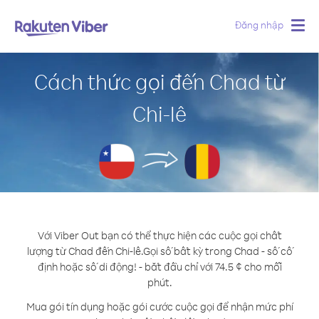
Đăng nhập
Togg
navig
Cách thức gọi đến Chad từ
Chi-lê
Với Viber Out bạn có thể thực hiện các cuộc gọi chất
lượng từ Chad đến Chi-lê.
Gọi số bất kỳ trong Chad - số cố
định hoặc số di động! - bắt đầu chỉ với 74.5 ¢ cho mỗi
phút.
Mua gói tín dụng hoặc gói cước cuộc gọi để nhận mức phí