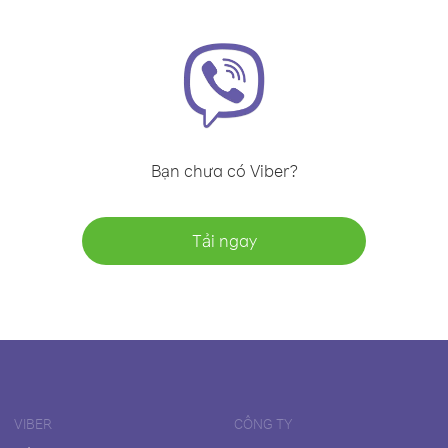
Bạn chưa có Viber?
Tải ngay
VIBER
CÔNG TY