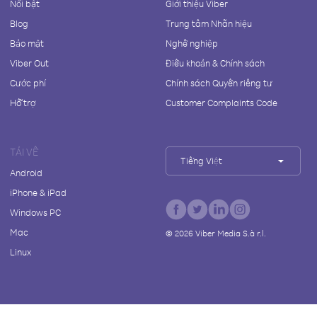
Nổi bật
Giới thiệu Viber
Blog
Trung tâm Nhãn hiệu
Bảo mật
Nghề nghiệp
Viber Out
Điều khoản & Chính sách
Cước phí
Chính sách Quyền riêng tư
Hỗ trợ
Customer Complaints Code
TẢI VỀ
Tiếng Việt
Android
iPhone & iPad
Windows PC
Mac
©
2026
Viber Media S.à r.l.
Linux