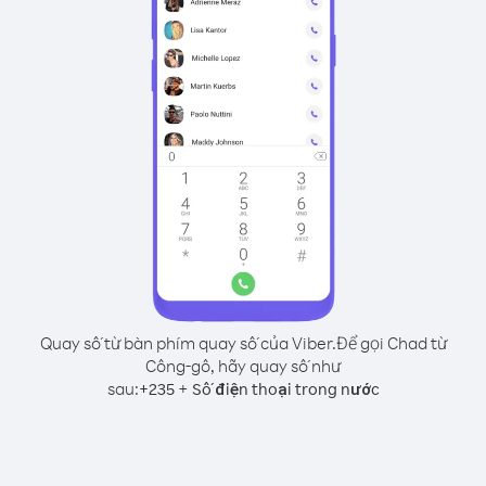
Quay số từ bàn phím quay số của Viber.
Để gọi Chad từ
Công-gô, hãy quay số như
sau:
+
+
235
Số điện thoại trong nước