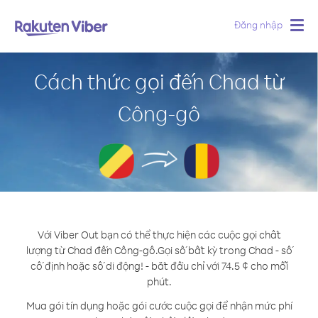
Đăng nhập
Togg
navig
Cách thức gọi đến Chad từ
Công-gô
Với Viber Out bạn có thể thực hiện các cuộc gọi chất
lượng từ Chad đến Công-gô.
Gọi số bất kỳ trong Chad - số
cố định hoặc số di động! - bắt đầu chỉ với 74.5 ¢ cho mỗi
phút.
Mua gói tín dụng hoặc gói cước cuộc gọi để nhận mức phí