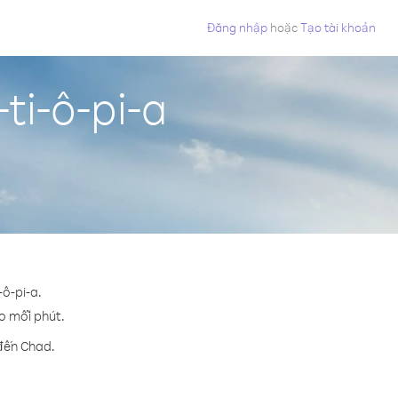
Đăng nhập
hoặc
Tạo tài khoản
ti-ô-pi-a
-ô-pi-a.
ho mỗi phút.
 đến Chad.