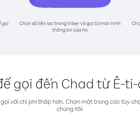
 gọi
Chọn số liên lạc trong Viber và gọi từ màn hình
Chọ
thông tin của họ
ể gọi đến Chad từ Ê-ti-
gọi với chi phí thấp hơn. Chọn một trong các tùy chọ
chúng tôi: