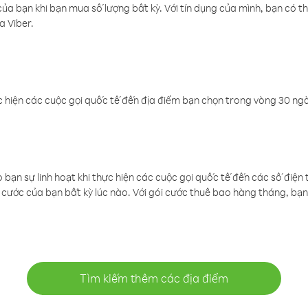
a bạn khi bạn mua số lượng bất kỳ. Với tín dụng của mình, bạn có th
a Viber.
 hiện các cuộc gọi quốc tế đến địa điểm bạn chọn trong vòng 30 ngày
ạn sự linh hoạt khi thực hiện các cuộc gọi quốc tế đến các số điện 
cước của bạn bất kỳ lúc nào. Với gói cước thuê bao hàng tháng, bạn 
Tìm kiếm thêm các địa điểm