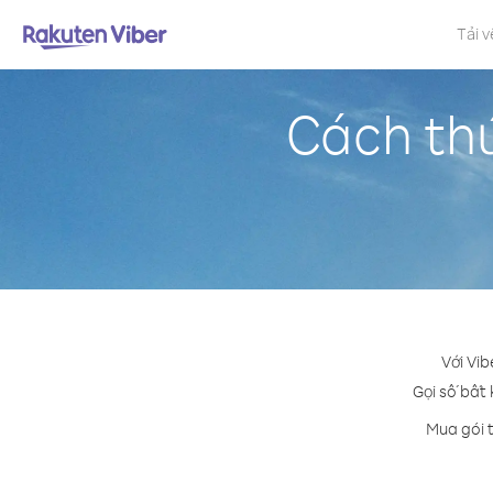
Tải v
Cách thứ
Với Vib
Gọi số bất 
Mua gói t