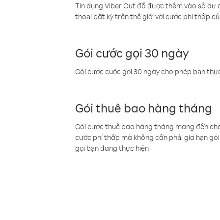
Tín dụng Viber Out đã được thêm vào số dư củ
thoại bất kỳ trên thế giới với cước phí thấp củ
Gói cước gọi 30 ngày
Gói cước cuộc gọi 30 ngày cho phép bạn thực
Gói thuê bao hàng tháng
Gói cước thuê bao hàng tháng mang đến cho b
cước phí thấp mà không cần phải gia hạn gói 
gọi bạn đang thực hiện