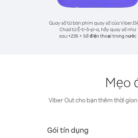
Quay số từ bàn phím quay số của Viber.
Để
Chad từ Ê-ti-ô-pi-a, hãy quay số như
sau:
+
+
235
Số điện thoại trong nước
Mẹo đ
Viber Out cho bạn thêm thời gian 
Gói tín dụng