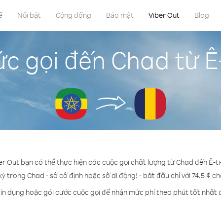
ề
Nổi bật
Cộng đồng
Bảo mật
Viber Out
Blog
c gọi đến Chad từ Ê-
er Out bạn có thể thực hiện các cuộc gọi chất lượng từ Chad đến Ê-ti
kỳ trong Chad - số cố định hoặc số di động! - bắt đầu chỉ với 74.5 ¢ c
ín dụng hoặc gói cước cuộc gọi để nhận mức phí theo phút tốt nhất