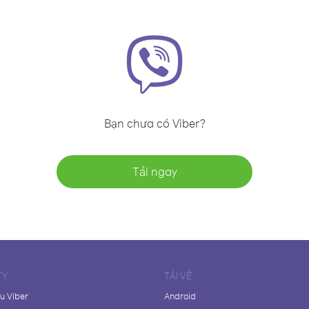
Bạn chưa có Viber?
Tải ngay
TY
TẢI VỀ
ệu Viber
Android