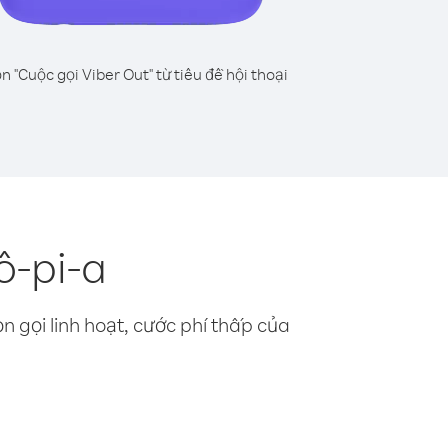
n "Cuộc gọi Viber Out" từ tiêu đề hội thoại
ô-pi-a
n gọi linh hoạt, cước phí thấp của