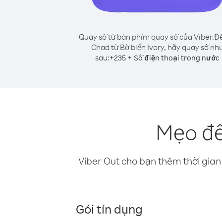
Quay số từ bàn phím quay số của Viber.
Để
Chad từ Bờ biển Ivory, hãy quay số nh
sau:
+
+
235
Số điện thoại trong nước
Mẹo để
Viber Out cho bạn thêm thời gian 
Gói tín dụng