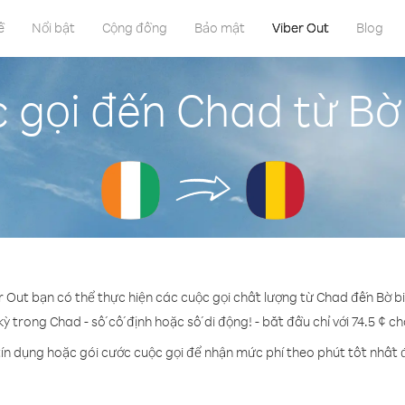
ề
Nổi bật
Cộng đồng
Bảo mật
Viber Out
Blog
 gọi đến Chad từ Bờ 
r Out bạn có thể thực hiện các cuộc gọi chất lượng từ Chad đến Bờ bi
kỳ trong Chad - số cố định hoặc số di động! - bắt đầu chỉ với 74.5 ¢ c
ín dụng hoặc gói cước cuộc gọi để nhận mức phí theo phút tốt nhất