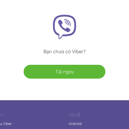
Bạn chưa có Viber?
Tải ngay
TY
TẢI VỀ
ệu Viber
Android