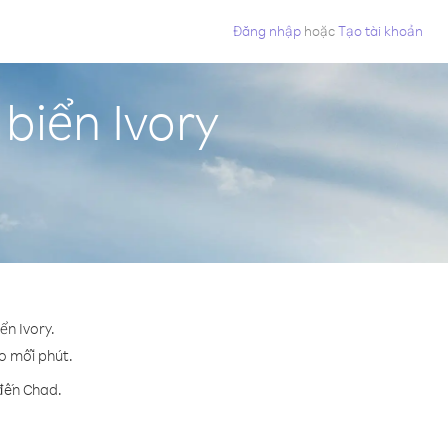
Đăng nhập
hoặc
Tạo tài khoản
biển Ivory
ển Ivory.
ho mỗi phút.
 đến Chad.