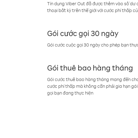
Tín dụng Viber Out đã được thêm vào số dư củ
thoại bất kỳ trên thế giới với cước phí thấp củ
Gói cước gọi 30 ngày
Gói cước cuộc gọi 30 ngày cho phép bạn thực
Gói thuê bao hàng tháng
Gói cước thuê bao hàng tháng mang đến cho b
cước phí thấp mà không cần phải gia hạn gói 
gọi bạn đang thực hiện