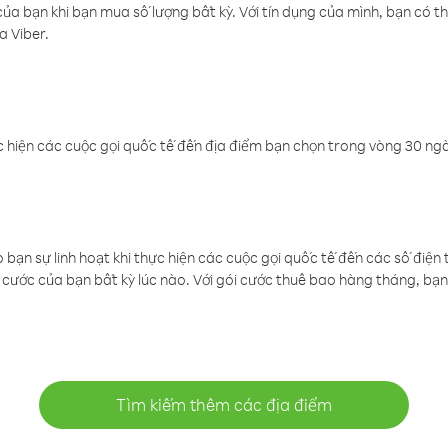
a bạn khi bạn mua số lượng bất kỳ. Với tín dụng của mình, bạn có th
a Viber.
 hiện các cuộc gọi quốc tế đến địa điểm bạn chọn trong vòng 30 ngày
ạn sự linh hoạt khi thực hiện các cuộc gọi quốc tế đến các số điện 
cước của bạn bất kỳ lúc nào. Với gói cước thuê bao hàng tháng, bạn 
Tìm kiếm thêm các địa điểm