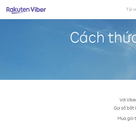
Tải v
Cách thức
Với Vibe
Gọi số bất 
Mua gói t