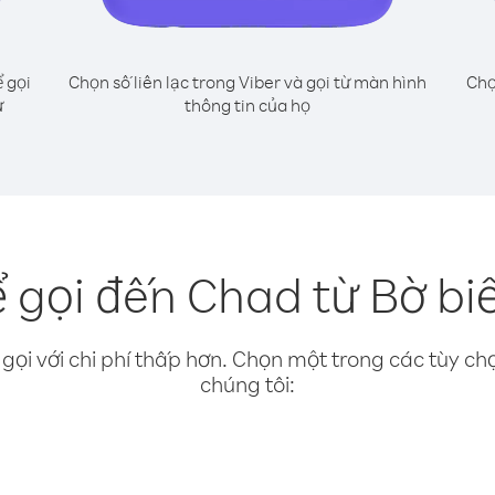
 gọi
Chọn số liên lạc trong Viber và gọi từ màn hình
Chọ
ư
thông tin của họ
 gọi đến Chad từ Bờ biể
gọi với chi phí thấp hơn. Chọn một trong các tùy chọ
chúng tôi: