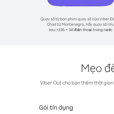
Quay số từ bàn phím quay số của Viber.
Để
Chad từ Montenegro, hãy quay số nh
sau:
+
+
235
Số điện thoại trong nước
Mẹo để
Viber Out cho bạn thêm thời gian 
Gói tín dụng