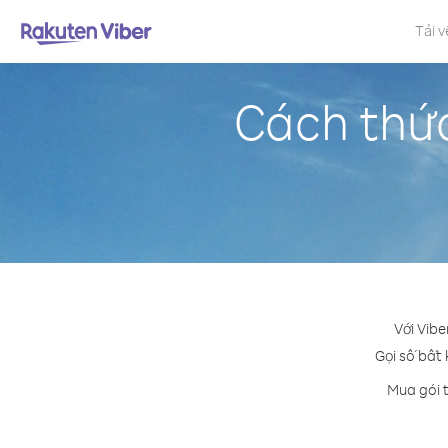
Tải v
Cách thứ
Với Vibe
Gọi số bất 
Mua gói t