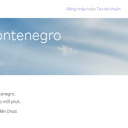
Đăng nhập
hoặc
Tạo tài khoản
ontenegro
ntenegro.
ho mỗi phút.
 đến Chad.