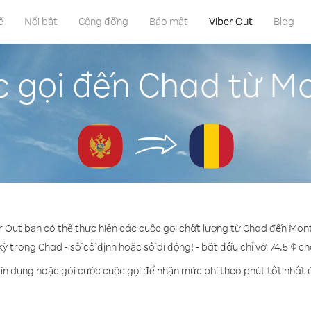
ề
Nổi bật
Cộng đồng
Bảo mật
Viber Out
Blog
c gọi đến Chad từ M
r Out bạn có thể thực hiện các cuộc gọi chất lượng từ Chad đến Mo
kỳ trong Chad - số cố định hoặc số di động! - bắt đầu chỉ với 74.5 ¢ c
ín dụng hoặc gói cước cuộc gọi để nhận mức phí theo phút tốt nhất