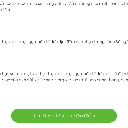
a bạn khi bạn mua số lượng bất kỳ. Với tín dụng của mình, bạn có th
a Viber.
 hiện các cuộc gọi quốc tế đến địa điểm bạn chọn trong vòng 30 ngày
ạn sự linh hoạt khi thực hiện các cuộc gọi quốc tế đến các số điện 
cước của bạn bất kỳ lúc nào. Với gói cước thuê bao hàng tháng, bạn 
Tìm kiếm thêm các địa điểm