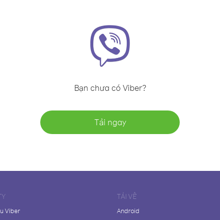
Bạn chưa có Viber?
Tải ngay
TY
TẢI VỀ
ệu Viber
Android