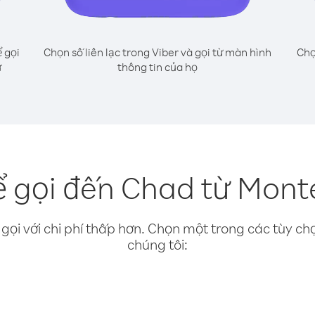
 gọi
Chọn số liên lạc trong Viber và gọi từ màn hình
Chọ
ư
thông tin của họ
 gọi đến Chad từ Mon
gọi với chi phí thấp hơn. Chọn một trong các tùy chọ
chúng tôi: