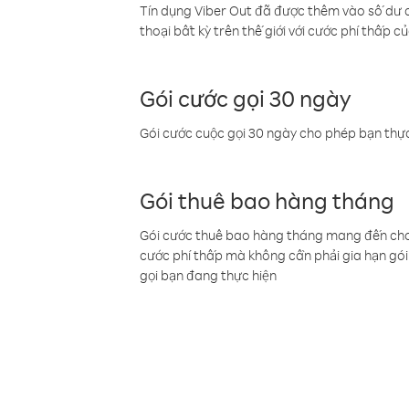
Tín dụng Viber Out đã được thêm vào số dư củ
thoại bất kỳ trên thế giới với cước phí thấp củ
Gói cước gọi 30 ngày
Gói cước cuộc gọi 30 ngày cho phép bạn thực
Gói thuê bao hàng tháng
Gói cước thuê bao hàng tháng mang đến cho b
cước phí thấp mà không cần phải gia hạn gói 
gọi bạn đang thực hiện