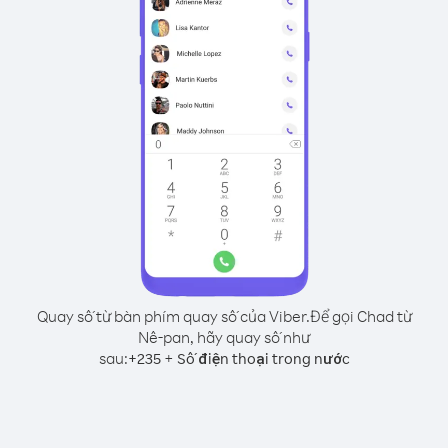
Quay số từ bàn phím quay số của Viber.
Để gọi Chad từ
Nê-pan, hãy quay số như
sau:
+
+
235
Số điện thoại trong nước