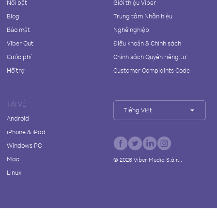
Nổi bật
Giới thiệu Viber
Blog
Trung tâm Nhãn hiệu
Bảo mật
Nghề nghiệp
Viber Out
Điều khoản & Chính sách
Cước phí
Chính sách Quyền riêng tư
Hỗ trợ
Customer Complaints Code
TẢI VỀ
Tiếng Việt
Android
iPhone & iPad
Windows PC
Mac
©
2026
Viber Media S.à r.l.
Linux