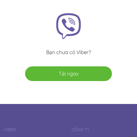
Bạn chưa có Viber?
Tải ngay
VIBER
CÔNG TY