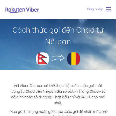
Đăng nhập
Togg
navig
Cách thức gọi đến Chad từ
Nê-pan
Với Viber Out bạn có thể thực hiện các cuộc gọi chất
lượng từ Chad đến Nê-pan.
Gọi số bất kỳ trong Chad - số
cố định hoặc số di động! - bắt đầu chỉ với 74.5 ¢ cho mỗi
phút.
Mua gói tín dụng hoặc gói cước cuộc gọi để nhận mức phí