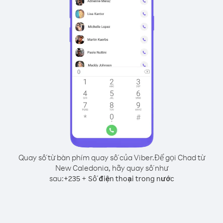
Quay số từ bàn phím quay số của Viber.
Để gọi Chad từ
New Caledonia, hãy quay số như
sau:
+
+
235
Số điện thoại trong nước