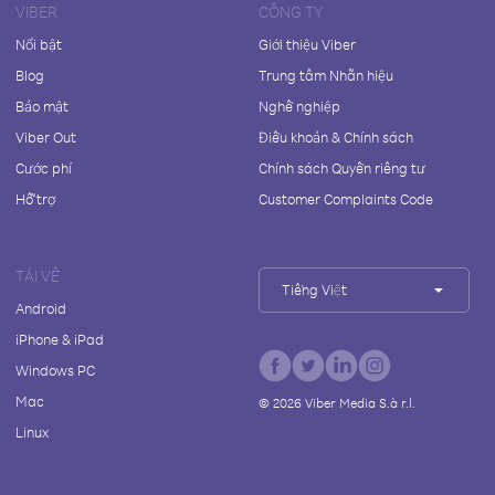
VIBER
CÔNG TY
Nổi bật
Giới thiệu Viber
Blog
Trung tâm Nhãn hiệu
Bảo mật
Nghề nghiệp
Viber Out
Điều khoản & Chính sách
Cước phí
Chính sách Quyền riêng tư
Hỗ trợ
Customer Complaints Code
TẢI VỀ
Tiếng Việt
Android
iPhone & iPad
Windows PC
Mac
©
2026
Viber Media S.à r.l.
Linux