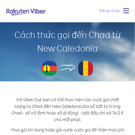
Đăng nhập
Togg
navig
Cách thức gọi đến Chad từ
New Caledonia
Với Viber Out bạn có thể thực hiện các cuộc gọi chất
lượng từ Chad đến New Caledonia.
Gọi số bất kỳ trong
Chad - số cố định hoặc số di động! - bắt đầu chỉ với 74.5 ¢
cho mỗi phút.
Mua gói tín dụng hoặc gói cước cuộc gọi để nhận mức phí